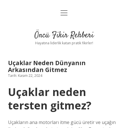
menüyü
Anasayfa
aç
Gizlilik Politikası
Öncü Fikir Rehberi
Yasal Uyarı
Hayatına liderlik katan pratik fikirler!
Hakkımızda
Uçaklar Neden Dünyanın
Arkasından Gitmez
Tarih: Kasım 22, 2024
Uçaklar neden
tersten gitmez?
Uçakların ana motorları itme gücü üretir ve uçağın