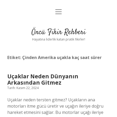
menüyü
Anasayfa
aç
Gizlilik Politikası
Öncü Fikir Rehberi
Yasal Uyarı
Hayatına liderlik katan pratik fikirler!
Hakkımızda
Etiket:
Çinden Amerika uçakla kaç saat sürer
Uçaklar Neden Dünyanın
Arkasından Gitmez
Tarih: Kasım 22, 2024
Uçaklar neden tersten gitmez? Uçakların ana
motorları itme gücü üretir ve uçağın ileriye doğru
hareket etmesini sağlar. Bu motorlar uçağı ileriye