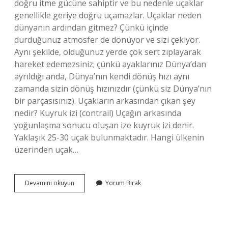
doğru itme gücüne sahiptir ve bu nedenle uçaklar
genellikle geriye doğru uçamazlar. Uçaklar neden
dünyanın ardından gitmez? Çünkü içinde
durduğunuz atmosfer de dönüyor ve sizi çekiyor.
Aynı şekilde, olduğunuz yerde çok sert zıplayarak
hareket edemezsiniz; çünkü ayaklarınız Dünya’dan
ayrıldığı anda, Dünya’nın kendi dönüş hızı aynı
zamanda sizin dönüş hızınızdır (çünkü siz Dünya’nın
bir parçasısınız). Uçakların arkasından çıkan şey
nedir? Kuyruk izi (contrail) Uçağın arkasında
yoğunlaşma sonucu oluşan ize kuyruk izi denir.
Yaklaşık 25-30 uçak bulunmaktadır. Hangi ülkenin
üzerinden uçak…
Uçaklar
Devamını okuyun
Yorum Bırak
Neden
Dünyanın
Arkasından
Gitmez