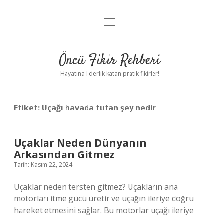
menüyü
Anasayfa
aç
Gizlilik Politikası
Öncü Fikir Rehberi
Yasal Uyarı
Hayatına liderlik katan pratik fikirler!
Hakkımızda
Etiket:
Uçağı havada tutan şey nedir
Uçaklar Neden Dünyanın
Arkasından Gitmez
Tarih: Kasım 22, 2024
Uçaklar neden tersten gitmez? Uçakların ana
motorları itme gücü üretir ve uçağın ileriye doğru
hareket etmesini sağlar. Bu motorlar uçağı ileriye