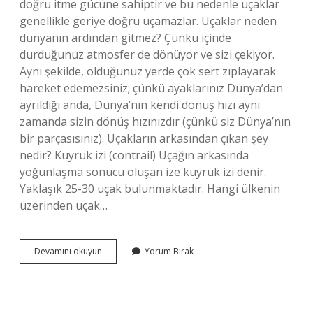
doğru itme gücüne sahiptir ve bu nedenle uçaklar
genellikle geriye doğru uçamazlar. Uçaklar neden
dünyanın ardından gitmez? Çünkü içinde
durduğunuz atmosfer de dönüyor ve sizi çekiyor.
Aynı şekilde, olduğunuz yerde çok sert zıplayarak
hareket edemezsiniz; çünkü ayaklarınız Dünya’dan
ayrıldığı anda, Dünya’nın kendi dönüş hızı aynı
zamanda sizin dönüş hızınızdır (çünkü siz Dünya’nın
bir parçasısınız). Uçakların arkasından çıkan şey
nedir? Kuyruk izi (contrail) Uçağın arkasında
yoğunlaşma sonucu oluşan ize kuyruk izi denir.
Yaklaşık 25-30 uçak bulunmaktadır. Hangi ülkenin
üzerinden uçak…
Uçaklar
Devamını okuyun
Yorum Bırak
Neden
Dünyanın
Arkasından
Gitmez