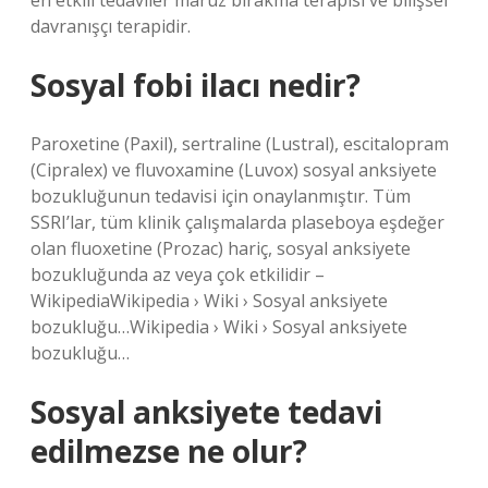
en etkili tedaviler maruz bırakma terapisi ve bilişsel
davranışçı terapidir.
Sosyal fobi ilacı nedir?
Paroxetine (Paxil), sertraline (Lustral), escitalopram
(Cipralex) ve fluvoxamine (Luvox) sosyal anksiyete
bozukluğunun tedavisi için onaylanmıştır. Tüm
SSRI’lar, tüm klinik çalışmalarda plaseboya eşdeğer
olan fluoxetine (Prozac) hariç, sosyal anksiyete
bozukluğunda az veya çok etkilidir –
WikipediaWikipedia › Wiki › Sosyal anksiyete
bozukluğu…Wikipedia › Wiki › Sosyal anksiyete
bozukluğu…
Sosyal anksiyete tedavi
edilmezse ne olur?