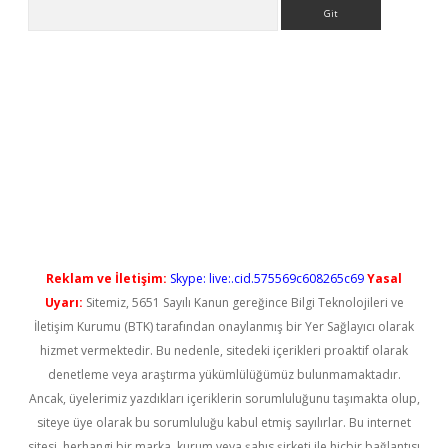
Arama
.net
Reklam ve İletişim:
Skype: live:.cid.575569c608265c69
Yasal
Uyarı:
Sitemiz, 5651 Sayılı Kanun gereğince Bilgi Teknolojileri ve
İletişim Kurumu (BTK) tarafından onaylanmış bir Yer Sağlayıcı olarak
hizmet vermektedir. Bu nedenle, sitedeki içerikleri proaktif olarak
denetleme veya araştırma yükümlülüğümüz bulunmamaktadır.
Ancak, üyelerimiz yazdıkları içeriklerin sorumluluğunu taşımakta olup,
siteye üye olarak bu sorumluluğu kabul etmiş sayılırlar. Bu internet
sitesi, herhangi bir marka, kurum veya şahıs şirketi ile hiçbir bağlantısı