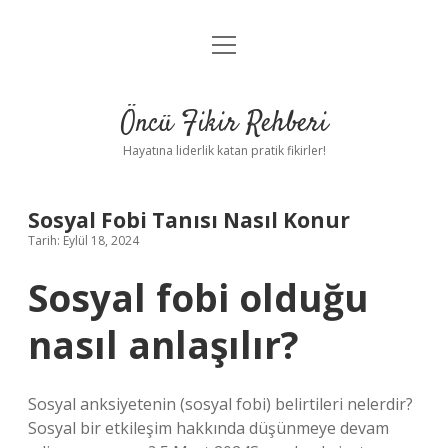
menüyü
Anasayfa
aç
Gizlilik Politikası
Öncü Fikir Rehberi
Yasal Uyarı
Hayatına liderlik katan pratik fikirler!
Hakkımızda
Sosyal Fobi Tanısı Nasıl Konur
Tarih: Eylül 18, 2024
Sosyal fobi olduğu
nasıl anlaşılır?
Sosyal anksiyetenin (sosyal fobi) belirtileri nelerdir?
Sosyal bir etkileşim hakkında düşünmeye devam