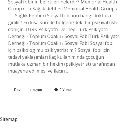
Sosyal fobinin belirtileri nelerdir? Memorial Health
Group › … › Sağlık RehberiMemorial Health Group ›
… › Sağlık Rehberi Sosyal fobi için hangi doktora
gidilir? En kısa sürede bölgenizdeki bir psikiyatriste
danışın TÜRK Psikiyatri DerneğiTürk Psikiyatri
Derneği › Toplum Odaklı › Sosyal FobiTürk Psikiyatri
Derneği › Toplum Odaklı › Sosyal Fobi Sosyal fobi
için psikolog mu psikiyatrist mi? Sosyal fobi için
tedavi yaklaşımları İlaç kullanımında çocuğun
mutlaka uzman bir hekim (psikiyatrist) tarafından
muayene edilmesi ve ilacın…
Sosyal
Devamını okuyun
2 Yorum
Fobi
Tanısı
Nasıl
Konur
Sitemap