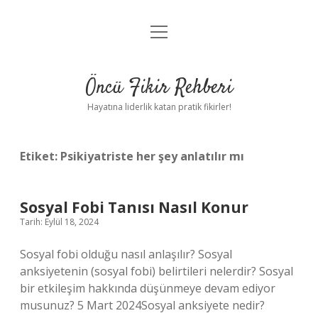
menüyü
Anasayfa
aç
Gizlilik Politikası
Öncü Fikir Rehberi
Yasal Uyarı
Hayatına liderlik katan pratik fikirler!
Hakkımızda
Etiket:
Psikiyatriste her şey anlatılır mı
Sosyal Fobi Tanısı Nasıl Konur
Tarih: Eylül 18, 2024
Sosyal fobi olduğu nasıl anlaşılır? Sosyal
anksiyetenin (sosyal fobi) belirtileri nelerdir? Sosyal
bir etkileşim hakkında düşünmeye devam ediyor
musunuz? 5 Mart 2024Sosyal anksiyete nedir?