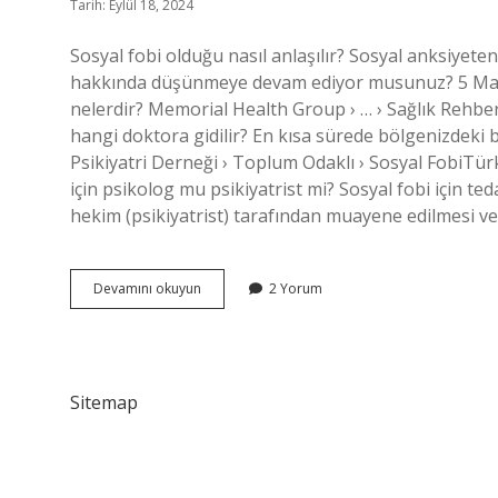
Tarih: Eylül 18, 2024
Sosyal fobi olduğu nasıl anlaşılır? Sosyal anksiyetenin
hakkında düşünmeye devam ediyor musunuz? 5 Mart 2
nelerdir? Memorial Health Group › … › Sağlık Rehber
hangi doktora gidilir? En kısa sürede bölgenizdeki 
Psikiyatri Derneği › Toplum Odaklı › Sosyal FobiTürk
için psikolog mu psikiyatrist mi? Sosyal fobi için t
hekim (psikiyatrist) tarafından muayene edilmesi ve
Sosyal
Devamını okuyun
2 Yorum
Fobi
Tanısı
Nasıl
Konur
Sitemap