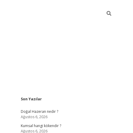
Sidebar
Son Yazılar
ilbet giriş
https://betexpergiris.casino/
betexp
Doğal Hazeran nedir ?
Ağustos 6, 2026
Kumsal hangi kökendir ?
Ağustos 6, 2026