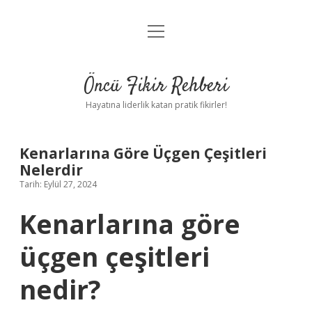
menüyü
Anasayfa
aç
Gizlilik Politikası
Öncü Fikir Rehberi
Yasal Uyarı
Hayatına liderlik katan pratik fikirler!
Hakkımızda
Kenarlarına Göre Üçgen Çeşitleri
Nelerdir
Tarih: Eylül 27, 2024
Kenarlarına göre
üçgen çeşitleri
nedir?