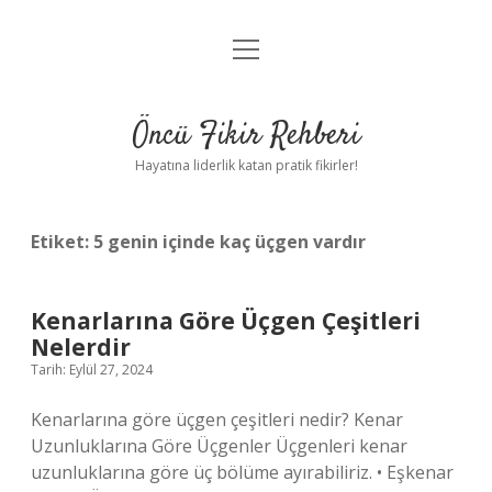
menüyü
Anasayfa
aç
Gizlilik Politikası
Öncü Fikir Rehberi
Yasal Uyarı
Hayatına liderlik katan pratik fikirler!
Hakkımızda
Etiket:
5 genin içinde kaç üçgen vardır
Kenarlarına Göre Üçgen Çeşitleri
Nelerdir
Tarih: Eylül 27, 2024
Kenarlarına göre üçgen çeşitleri nedir? Kenar
Uzunluklarına Göre Üçgenler Üçgenleri kenar
uzunluklarına göre üç bölüme ayırabiliriz. • Eşkenar