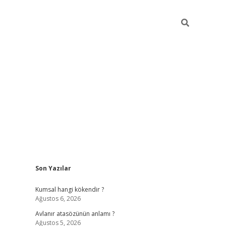
Sidebar
Son Yazılar
ilbet giriş
https://betexpergiris.casino/
betexpergir.n
Kumsal hangi kökendir ?
Ağustos 6, 2026
Avlanır atasözünün anlamı ?
Ağustos 5, 2026