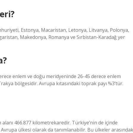
eri?
huriyeti, Estonya, Macaristan, Letonya, Litvanya, Polonya,
lgaristan, Makedonya, Romanya ve Sırbistan-Karadağ yer
a?
erece enlem ve doğu meridyeninde 26-45 derece enlem
 Trakya bölgesidir. Avrupa kıtasındaki toprak payı %3’tür.
alanı 466.877 kilometrekaredir. Türkiye’nin de içinde
rupa ülkesi olarak da tanımlanabilir. Bu ülkeler arasındak