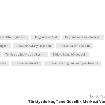
istin Orta Doğuda mı
Hangi ülkeler Türk
Kaç tane Avrasya ülkesi var
ngileri
Rusya bir Avrasya ülkesi mi
Türkiye Balkan ülkesi mi
Türkiye doğu Avrupa ülkesi mi
Türkiye hangi bölgededir
ülkesi
Türkiye ne ülkesidir
Türkiye Ortadoğu mu Avrupa ülkesi mi
Sonraki Yaz
Türkiyede Kaç Tane Güzellik Merkezi Va