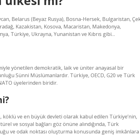
 ülkesi mi?
aycan, Belarus (Beyaz Rusya), Bosna-Hersek, Bulgaristan, Çe
Karadağ, Kazakistan, Kosova, Macaristan, Makedonya,
nya, Türkiye, Ukrayna, Yunanistan ve Kıbrıs gibi…
iyle yönetilen demokratik, laik ve üniter anayasal bir
oğunluğu Sünni Müslümanlardır. Türkiye, OECD, G20 ve Türk
NATO üyelerinden biridir.
mi?
, köklü ve en büyük devleti olarak kabul edilen Türkiye’nin,
ltürel ve sosyal bağları göz önüne alındığında, Türk
olduğu ve odak noktası oluşturma konusunda geniş imkânlara