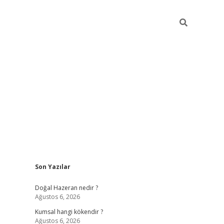
Sidebar
Son Yazılar
ilbet giriş
https://betexpergiris.casino/
betexpe
Doğal Hazeran nedir ?
Ağustos 6, 2026
Kumsal hangi kökendir ?
Ağustos 6, 2026