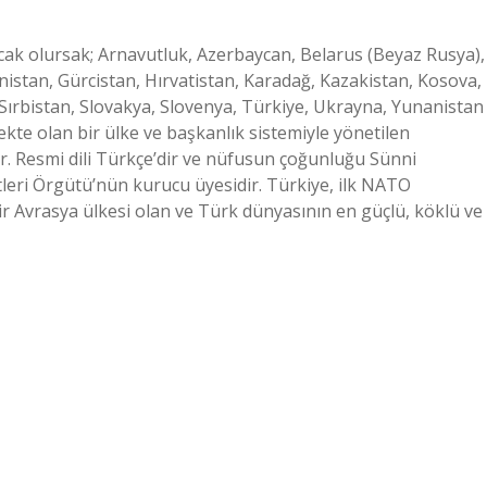
acak olursak; Arnavutluk, Azerbaycan, Belarus (Beyaz Rusya),
stan, Gürcistan, Hırvatistan, Karadağ, Kazakistan, Kosova,
ırbistan, Slovakya, Slovenya, Türkiye, Ukrayna, Yunanistan
ekte olan bir ülke ve başkanlık sistemiyle yönetilen
ir. Resmi dili Türkçe’dir ve nüfusun çoğunluğu Sünni
leri Örgütü’nün kurucu üyesidir. Türkiye, ilk NATO
Bir Avrasya ülkesi olan ve Türk dünyasının en güçlü, köklü ve