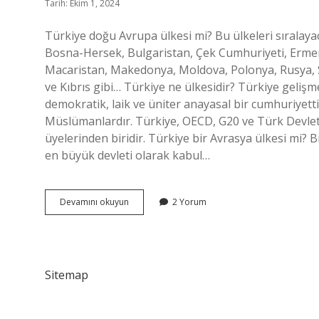
Tarih: Ekim 1, 2024
Türkiye doğu Avrupa ülkesi mi? Bu ülkeleri sıralay
Bosna-Hersek, Bulgaristan, Çek Cumhuriyeti, Ermeni
Macaristan, Makedonya, Moldova, Polonya, Rusya, S
ve Kıbrıs gibi… Türkiye ne ülkesidir? Türkiye gelişm
demokratik, laik ve üniter anayasal bir cumhuriyett
Müslümanlardır. Türkiye, OECD, G20 ve Türk Devlet
üyelerinden biridir. Türkiye bir Avrasya ülkesi mi? 
en büyük devleti olarak kabul…
Türkiye
Devamını okuyun
2 Yorum
Doğu
Ülkesi
Mi
Sitemap