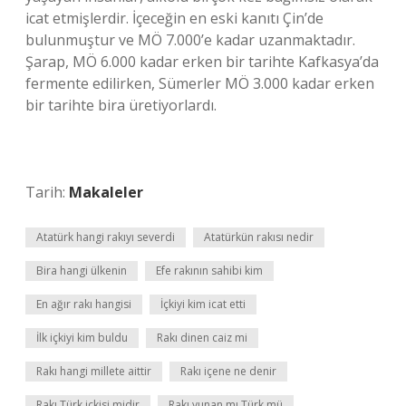
icat etmişlerdir. İçeceğin en eski kanıtı Çin’de
bulunmuştur ve MÖ 7.000’e kadar uzanmaktadır.
Şarap, MÖ 6.000 kadar erken bir tarihte Kafkasya’da
fermente edilirken, Sümerler MÖ 3.000 kadar erken
bir tarihte bira üretiyorlardı.
Tarih:
Makaleler
Atatürk hangi rakıyı severdi
Atatürkün rakısı nedir
Bira hangi ülkenin
Efe rakının sahibi kim
En ağır rakı hangisi
İçkiyi kim icat etti
İlk içkiyi kim buldu
Rakı dinen caiz mi
Rakı hangi millete aittir
Rakı içene ne denir
Rakı Türk içkisi midir
Rakı yunan mı Türk mü