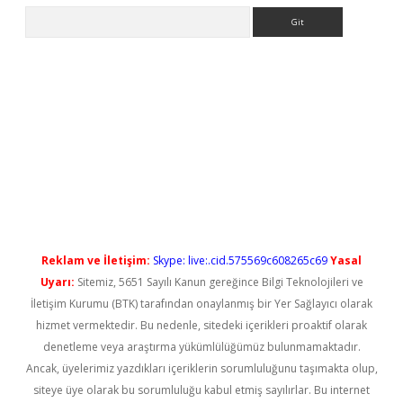
Arama
gir.net
Reklam ve İletişim:
Skype: live:.cid.575569c608265c69
Yasal
Uyarı:
Sitemiz, 5651 Sayılı Kanun gereğince Bilgi Teknolojileri ve
İletişim Kurumu (BTK) tarafından onaylanmış bir Yer Sağlayıcı olarak
hizmet vermektedir. Bu nedenle, sitedeki içerikleri proaktif olarak
denetleme veya araştırma yükümlülüğümüz bulunmamaktadır.
Ancak, üyelerimiz yazdıkları içeriklerin sorumluluğunu taşımakta olup,
siteye üye olarak bu sorumluluğu kabul etmiş sayılırlar. Bu internet