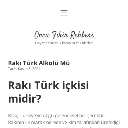
menüyü
Anasayfa
aç
Gizlilik Politikası
Öncü Fikir Rehberi
Yasal Uyarı
Hayatına liderlik katan pratik fikirler!
Hakkımızda
Rakı Türk Alkolü Mü
Tarih: Kasım 5, 2024
Rakı Türk içkisi
midir?
Rakı, Türkiye’ye özgü geleneksel bir içecektir.
Rakının ilk olarak nerede ve kim tarafından üretildiği