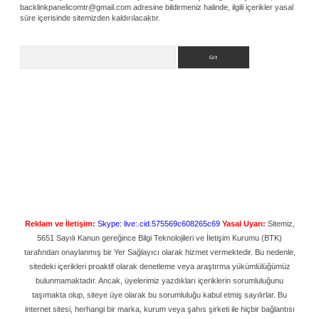
backlinkpanelicomtr@gmail.com
adresine bildirmeniz halinde, ilgili içerikler yasal
süre içerisinde sitemizden kaldırılacaktır.
Arama
Reklam ve İletişim:
Skype: live:.cid.575569c608265c69
Yasal Uyarı:
Sitemiz,
5651 Sayılı Kanun gereğince Bilgi Teknolojileri ve İletişim Kurumu (BTK)
tarafından onaylanmış bir Yer Sağlayıcı olarak hizmet vermektedir. Bu nedenle,
sitedeki içerikleri proaktif olarak denetleme veya araştırma yükümlülüğümüz
bulunmamaktadır. Ancak, üyelerimiz yazdıkları içeriklerin sorumluluğunu
taşımakta olup, siteye üye olarak bu sorumluluğu kabul etmiş sayılırlar. Bu
internet sitesi, herhangi bir marka, kurum veya şahıs şirketi ile hiçbir bağlantısı