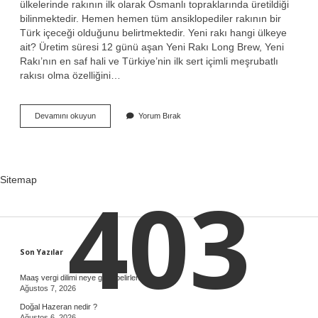
ülkelerinde rakının ilk olarak Osmanlı topraklarında üretildiği
bilinmektedir. Hemen hemen tüm ansiklopediler rakının bir
Türk içeceği olduğunu belirtmektedir. Yeni rakı hangi ülkeye
ait? Üretim süresi 12 günü aşan Yeni Rakı Long Brew, Yeni
Rakı’nın en saf hali ve Türkiye’nin ilk sert içimli meşrubatlı
rakısı olma özelliğini…
Rakı
Devamını okuyun
Yorum Bırak
Türk
Alkolü
Mü
Sitemap
403
Sidebar
Son Yazılar
Maaş vergi dilimi neye göre belirlenir ?
Ağustos 7, 2026
Doğal Hazeran nedir ?
Ağustos 6, 2026