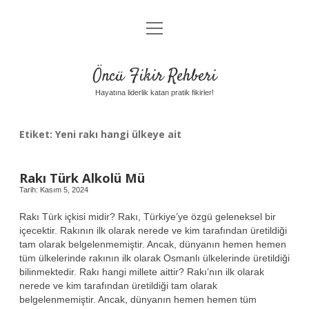
menüyü
Anasayfa
aç
Gizlilik Politikası
Öncü Fikir Rehberi
Yasal Uyarı
Hayatına liderlik katan pratik fikirler!
Hakkımızda
Etiket:
Yeni rakı hangi ülkeye ait
Rakı Türk Alkolü Mü
Tarih: Kasım 5, 2024
Rakı Türk içkisi midir? Rakı, Türkiye’ye özgü geleneksel bir
içecektir. Rakının ilk olarak nerede ve kim tarafından üretildiği
tam olarak belgelenmemiştir. Ancak, dünyanın hemen hemen
tüm ülkelerinde rakının ilk olarak Osmanlı ülkelerinde üretildiği
bilinmektedir. Rakı hangi millete aittir? Rakı’nın ilk olarak
nerede ve kim tarafından üretildiği tam olarak
belgelenmemiştir. Ancak, dünyanın hemen hemen tüm