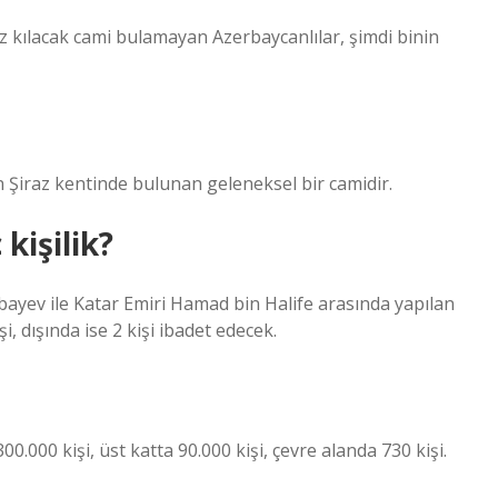
 kılacak cami bulamayan Azerbaycanlılar, şimdi binin
 Camii (Farsça: مسجد نصیر الملک‎), İran’ın Şiraz kentinde bulunan geleneksel bir camidir.
kişilik?
yev ile Katar Emiri Hamad bin Halife arasında yapılan
i, dışında ise 2 kişi ibadet edecek.
0.000 kişi, üst katta 90.000 kişi, çevre alanda 730 kişi.