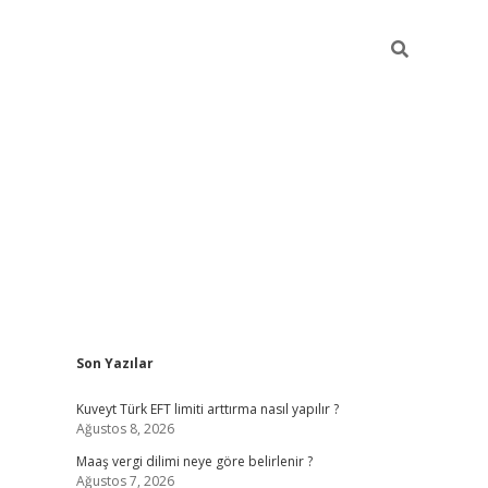
Sidebar
Son Yazılar
ilbet giriş
https://betexpergiris.casi
Kuveyt Türk EFT limiti arttırma nasıl yapılır ?
Ağustos 8, 2026
Maaş vergi dilimi neye göre belirlenir ?
Ağustos 7, 2026