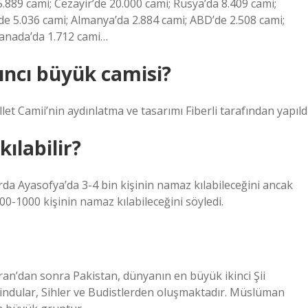
5.889 cami; Cezayir’de 20.000 cami; Rusya’da 8.409 cami;
nde 5.036 cami; Almanya’da 2.884 cami; ABD’de 2.508 cami;
 Kanada’da 1.712 cami…
çıncı büyük camisi?
et Camii’nin aydınlatma ve tasarımı Fiberli tarafından yapıldı
ılabilir?
a Ayasofya’da 3-4 bin kişinin namaz kılabileceğini ancak
0-1000 kişinin namaz kılabileceğini söyledi.
an’dan sonra Pakistan, dünyanın en büyük ikinci Şii
Hindular, Sihler ve Budistlerden oluşmaktadır. Müslüman