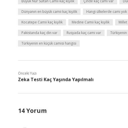
Büyük Nur Sultan Camii kaç kişilik
Çinde kaç cami var
Dün
Dünyanın en büyük camii kaç kişilik
Hangi ülkelerde cami yok
Kocatepe Camii kaç kişilik
Medine Camii kaç kişilik
Mille
Pakistanda kaç din var
Rusyada kaç cami var
Türkiyenin 
Türkiyenin en küçük camisi hangisi
Önceki Yazı
Zeka Testi Kaç Yaşında Yapılmalı
14 Yorum