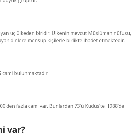
en büyük gruptur.
mayan üç ülkeden biridir. Ülkenin mevcut Müslüman nüfusu,
yan dinlere mensup kişilerle birlikte ibadet etmektedir.
5 cami bulunmaktadır.
 400’den fazla cami var. Bunlardan 73’ü Kudüs’te. 1988’de
i var?