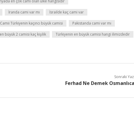
yada en çok cami olan ülke hangisidir
İranda cami var mı
İsrailde kaç cami var
t Camii Türkiyenin kaçıncı büyük camisi
Pakistanda cami var mı
en büyük 2 camisi kaç kişilik
Türkiyenin en büyük camisi hangi ilimizdedir
Sonraki Yaz
Ferhad Ne Demek Osmanlıc