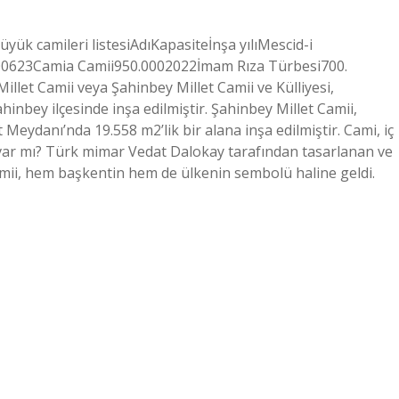
yük camileri listesiAdıKapasiteİnşa yılıMescid-i
000623Camia Camii950.0002022İmam Rıza Türbesi700.
illet Camii veya Şahinbey Millet Camii ve Külliyesi,
hinbey ilçesinde inşa edilmiştir. Şahinbey Millet Camii,
eydanı’nda 19.558 m2’lik bir alana inşa edilmiştir. Cami, iç
 var mı? Türk mimar Vedat Dalokay tarafından tasarlanan ve
mii, hem başkentin hem de ülkenin sembolü haline geldi.