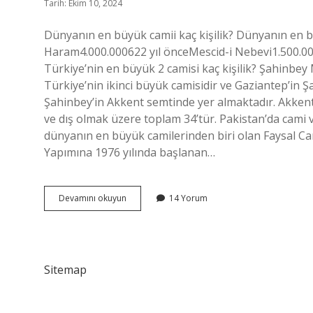
Tarih: Ekim 10, 2024
Dünyanın en büyük camii kaç kişilik? Dünyanın en bü
Haram4.000.000622 yıl önceMescid-i Nebevi1.500.
Türkiye’nin en büyük 2 camisi kaç kişilik? Şahinbey M
Türkiye’nin ikinci büyük camisidir ve Gaziantep’in Şa
Şahinbey’in Akkent semtinde yer almaktadır. Akkent M
ve dış olmak üzere toplam 34’tür. Pakistan’da cami
dünyanın en büyük camilerinden biri olan Faysal Ca
Yapımına 1976 yılında başlanan…
Pakistanın
Devamını okuyun
14 Yorum
En
Büyük
Camisi
Kaç
Kişilik
Sitemap