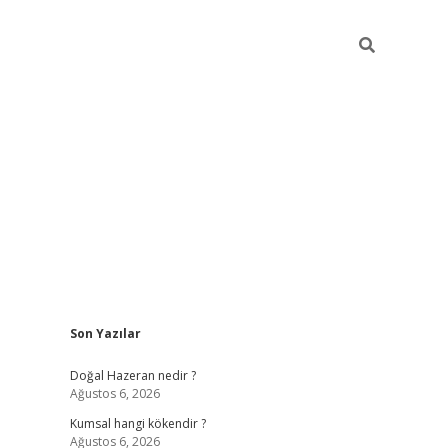
Sidebar
Son Yazılar
ilbet giriş
https://betexpergiris.casino/
betex
Doğal Hazeran nedir ?
Ağustos 6, 2026
Kumsal hangi kökendir ?
Ağustos 6, 2026