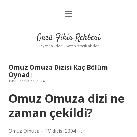
menüyü
Anasayfa
aç
Gizlilik Politikası
Öncü Fikir Rehberi
Yasal Uyarı
Hayatına liderlik katan pratik fikirler!
Hakkımızda
Omuz Omuza Dizisi Kaç Bölüm
Oynadı
Tarih: Aralık 22, 2024
Omuz Omuza dizi ne
zaman çekildi?
Omuz Omuza – TV dizisi 2004 – .