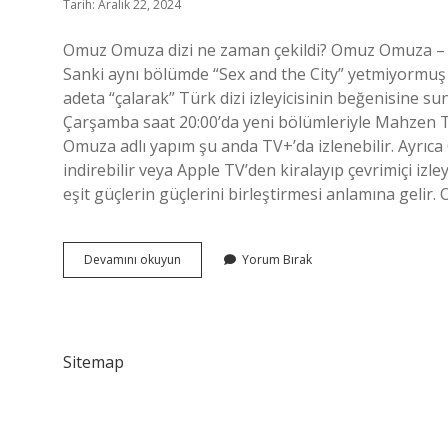
Tarih: Aralık 22, 2024
Omuz Omuza dizi ne zaman çekildi? Omuz Omuza – T
Sanki aynı bölümde “Sex and the City” yetmiyormuş g
adeta “çalarak” Türk dizi izleyicisinin beğenisin
Çarşamba saat 20:00’da yeni bölümleriyle Mahzen
Omuza adlı yapım şu anda TV+’da izlenebilir. Ayrıca
indirebilir veya Apple TV’den kiralayıp çevrimiçi 
eşit güçlerin güçlerini birleştirmesi anlamına gelir
Omuz
Devamını okuyun
Yorum Bırak
Omuza
Dizisi
Kaç
Bölüm
Oynadı
Sitemap