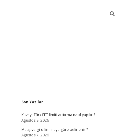
Sidebar
Son Yazılar
ilbet giriş
https://betexpergiris.casino/
betex
Kuveyt Türk EFT limiti arttırma nasıl yapılır ?
Ağustos 8, 2026
Maaş vergi dilimi neye göre belirlenir ?
Ağustos 7, 2026