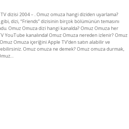
V dizisi 2004 – . Omuz omuza hangi diziden uyarlama?
ibi, dizi, “Friends” dizisinin birçok bölümünün temasını
e sundu. Omuz Omuza dizi hangi kanalda? Omuz Omuza her
 TV YouTube kanalında! Omuz Omuza nereden izlenir? Omuz
 Omuz Omuza içeriğini Apple TV’den satın alabilir ve
izleyebilirsiniz. Omuz omuza ne demek? Omuz omuza durmak,
. Omuz…