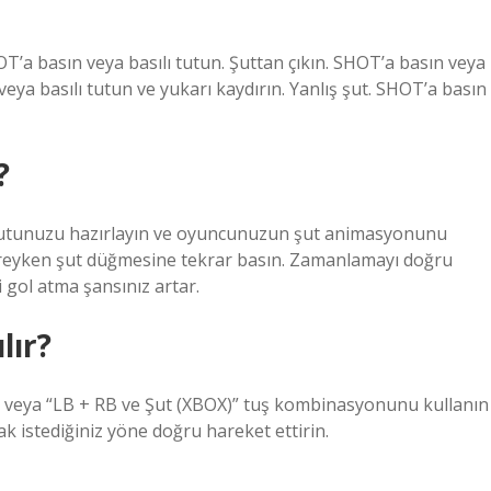
 basın veya basılı tutun. Şuttan çıkın. SHOT’a basın veya
 veya basılı tutun ve yukarı kaydırın. Yanlış şut. SHOT’a basın
?
ır: Şutunuzu hazırlayın ve oyuncunuzun şut animasyonunu
reyken şut düğmesine tekrar basın. Zamanlamayı doğru
 gol atma şansınız artar.
lır?
n)” veya “LB + RB ve Şut (XBOX)” tuş kombinasyonunu kullanın
 istediğiniz yöne doğru hareket ettirin.