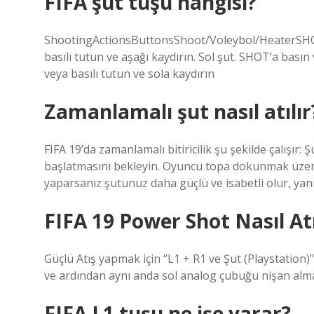
FIFA şut tuşu hangisi?
ShootingActionsButtonsShoot/Voleybol/HeaterSHOT’a
basılı tutun ve aşağı kaydırın. Sol şut. SHOT’a basın
veya basılı tutun ve sola kaydırın
Zamanlamalı şut nasıl atılır
FIFA 19’da zamanlamalı bitiricilik şu şekilde çalış
başlatmasını bekleyin. Oyuncu topa dokunmak üze
yaparsanız şutunuz daha güçlü ve isabetli olur, yani
FIFA 19 Power Shot Nasıl Atı
Güçlü Atış yapmak için “L1 + R1 ve Şut (Playstatio
ve ardından aynı anda sol analog çubuğu nişan almak
FIFA L1 tuşu ne işe yarar?