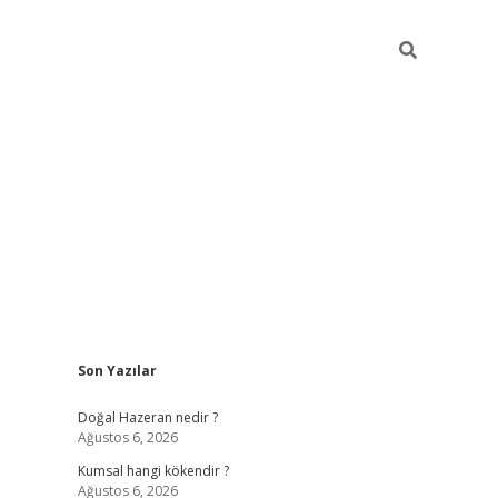
Sidebar
Son Yazılar
ilbet giriş
https://betexpergiris.casino/
Doğal Hazeran nedir ?
Ağustos 6, 2026
Kumsal hangi kökendir ?
Ağustos 6, 2026