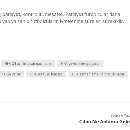
i; patlayıcı, kontrollü, mesafeli. Patlayıcı futbolcular daha
lü yapıya sahip futbolcuların ivmelenme süreleri süreklidir.
FIFA 24 aşırtma şut nasıl atılır
FIFA çeviklik ne işe yarar
u ne işe yarar
FIFA şut tuşu hangisi
FIFA zamanlamalı bitiricilik nedir
Sonraki Yaz
Cibin Ne Anlama Geli