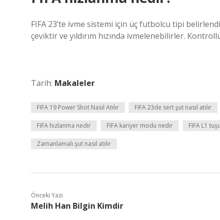
FIFA 23’te ivme sistemi için üç futbolcu tipi belirlend
çeviktir ve yıldırım hızında ivmelenebilirler. Kontrol
Tarih:
Makaleler
FIFA 19 Power Shot Nasıl Atılır
FIFA 23de sert şut nasıl atılır
FIFA hızlanma nedir
FIFA kariyer modu nedir
FIFA L1 tuş
Zamanlamalı şut nasıl atılır
Önceki Yazı
Melih Han Bilgin Kimdir