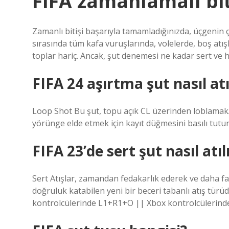
FIFA zamanlamalı biti
Zamanlı bitişi başarıyla tamamladığınızda, üçgenin çi
sırasında tüm kafa vuruşlarında, volelerde, boş atışl
toplar hariç. Ancak, şut denemesi ne kadar sert ve h
FIFA 24 aşırtma şut nasıl atı
Loop Shot Bu şut, topu açık CL üzerinden loblamak/
yörünge elde etmek için kayıt düğmesini basılı tutun
FIFA 23’de sert şut nasıl atıl
Sert Atışlar, zamandan fedakarlık ederek ve daha fa
doğruluk katabilen yeni bir beceri tabanlı atış türüdü
kontrolcülerinde L1+R1+O || Xbox kontrolcülerin