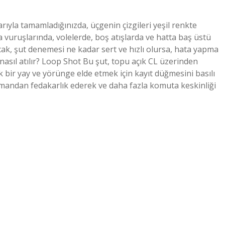
arıyla tamamladığınızda, üçgenin çizgileri yeşil renkte
a vuruşlarında, volelerde, boş atışlarda ve hatta baş üstü
ncak, şut denemesi ne kadar sert ve hızlı olursa, hata yapma
 nasıl atılır? Loop Shot Bu şut, topu açık CL üzerinden
 bir yay ve yörünge elde etmek için kayıt düğmesini basılı
, zamandan fedakarlık ederek ve daha fazla komuta keskinliği