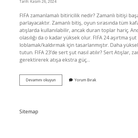
Tarih: Kasım 26, 2024
FIFA zamanlamalı bitiricilik nedir? Zamanlı bitişi baş
parlayacaktır. Zamanlı bitiş, oyun sırasında tüm kaf
atışlarda kullanılabilir, ancak duran toplar hariç. A
olasılığı da o kadar yüksek olur. FIFA 24 aşırtma şut
loblamak/kaldırmak için tasarlanmıştır. Daha yüksek
tutun. FIFA 23’de sert şut nasıl atılır? Sert Atışlar
gerektirerek atışa ekstra güç…
Fifa
Devamını okuyun
Yorum Bırak
Zamanlamalı
Şut
Nasıl
Atılır
Sitemap