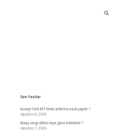
Sidebar
Son Yazılar
ilbet giriş
https://betexpergiris.casino/
betex
Kuveyt Türk EFT limiti arttırma nasıl yapılır ?
Ağustos 8, 2026
Maaş vergi dilimi neye göre belirlenir ?
Ağustos 7, 2026