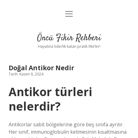
menüyü
Anasayfa
aç
Gizlilik Politikası
Öncü Fikir Rehberi
Yasal Uyarı
Hayatına liderlik katan pratik fikirler!
Hakkımızda
Doğal Antikor Nedir
Tarih: Kasım 6, 2024
Antikor türleri
nelerdir?
Antikorlar sabit bölgelerine göre beş sınıfa ayrılır.
Her sınıf, immunoglobulin kelimesinin kısaltmasına