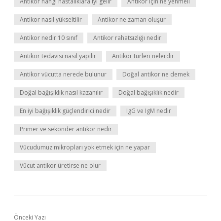
Antikor hangi hastalıklara iyi gelir
Antikor için ne yenmeli
Antikor nasıl yükseltilir
Antikor ne zaman oluşur
Antikor nedir 10 sınıf
Antikor rahatsızlığı nedir
Antikor tedavisi nasıl yapılır
Antikor türleri nelerdir
Antikor vücutta nerede bulunur
Doğal antikor ne demek
Doğal bağışıklık nasıl kazanılır
Doğal bağışıklık nedir
En iyi bağışıklık güçlendirici nedir
IgG ve IgM nedir
Primer ve sekonder antikor nedir
Vücudumuz mikropları yok etmek için ne yapar
Vücut antikor üretirse ne olur
Önceki Yazı