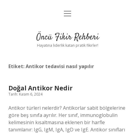
menüyü
Anasayfa
aç
Gizlilik Politikası
Öncü Fikir Rehberi
Yasal Uyarı
Hayatına liderlik katan pratik fikirler!
Hakkımızda
Etiket:
Antikor tedavisi nasıl yapılır
Doğal Antikor Nedir
Tarih: Kasım 6, 2024
Antikor türleri nelerdir? Antikorlar sabit bölgelerine
göre beş sınıfa ayrılır. Her sınıf, immunoglobulin
kelimesinin kısaltmasına eklenen bir harfle
tanımlanır: IgG, IgM, IgA, IgD ve IgE. Antikor sınıfları