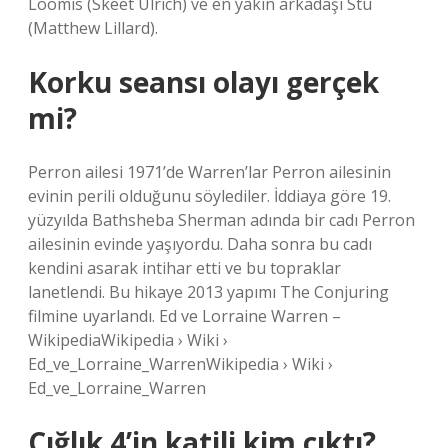
Loomis (Skeet Ulrich) ve en yakın arkadaşı Stu
(Matthew Lillard).
Korku seansı olayı gerçek
mi?
Perron ailesi 1971’de Warren’lar Perron ailesinin
evinin perili olduğunu söylediler. İddiaya göre 19.
yüzyılda Bathsheba Sherman adında bir cadı Perron
ailesinin evinde yaşıyordu. Daha sonra bu cadı
kendini asarak intihar etti ve bu topraklar
lanetlendi. Bu hikaye 2013 yapımı The Conjuring
filmine uyarlandı. Ed ve Lorraine Warren –
WikipediaWikipedia › Wiki ›
Ed_ve_Lorraine_WarrenWikipedia › Wiki ›
Ed_ve_Lorraine_Warren
Çığlık 4’in katili kim çıktı?