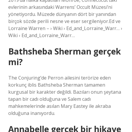
2019’da halka kapatılan Monroe, Connecticut’taki
evlerinin arkasındaki Warrens’ Occult Müzesi’ni
yönetiyordu. Müzede dünyanın dört bir yanından
birçok sözde perili nesne ve eser sergileniyor.Ed ve
Lorraine Warren – › Wiki › Ed_and_Lorraine_Warr… ›
Wiki › Ed_and_Lorraine_Warr…
Bathsheba Sherman gerçek
mi?
The Conjuring’de Perron ailesini terörize eden
korkunç iblis Bathsheba Sherman tamamen
kurgusal bir karakter değildi. Bazıları onun şeytana
tapan bir cadı olduğuna ve Salem cadı
mahkemelerinde asılan Mary Eastey ile akraba
olduğuna inanıyordu.
Annabelle gerçek bir hikaye