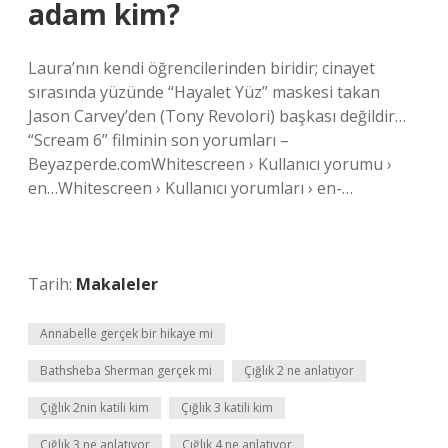
adam kim?
Laura’nın kendi öğrencilerinden biridir; cinayet
sırasında yüzünde “Hayalet Yüz” maskesi takan
Jason Carvey’den (Tony Revolori) başkası değildir…
“Scream 6” filminin son yorumları –
Beyazperde.comWhitescreen › Kullanıcı yorumu ›
en…Whitescreen › Kullanıcı yorumları › en-…
Tarih:
Makaleler
Annabelle gerçek bir hikaye mi
Bathsheba Sherman gerçek mi
Çığlık 2 ne anlatıyor
Çığlık 2nin katili kim
Çığlık 3 katili kim
Çığlık 3 ne anlatıyor
Çığlık 4 ne anlatıyor