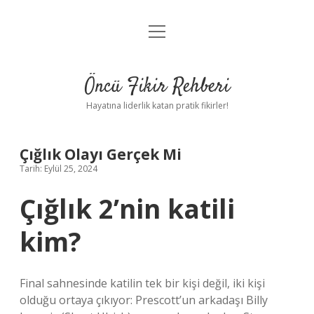
menüyü
Anasayfa
aç
Gizlilik Politikası
Öncü Fikir Rehberi
Yasal Uyarı
Hayatına liderlik katan pratik fikirler!
Hakkımızda
Çığlık Olayı Gerçek Mi
Tarih: Eylül 25, 2024
Çığlık 2’nin katili
kim?
Final sahnesinde katilin tek bir kişi değil, iki kişi
olduğu ortaya çıkıyor: Prescott’un arkadaşı Billy