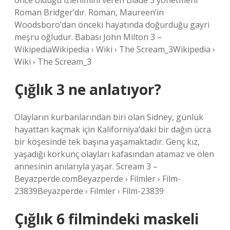
önce öldüğü izlenimini veren Blade 3 yönetmeni
Roman Bridger’dır. Roman, Maureen’in
Woodsboro’dan önceki hayatında doğurduğu gayri
meşru oğludur. Babası John Milton 3 –
WikipediaWikipedia › Wiki › The Scream_3Wikipedia ›
Wiki › The Scream_3
Çığlık 3 ne anlatıyor?
Olayların kurbanlarından biri olan Sidney, günlük
hayattan kaçmak için Kaliforniya’daki bir dağın ücra
bir köşesinde tek başına yaşamaktadır. Genç kız,
yaşadığı korkunç olayları kafasından atamaz ve ölen
annesinin anılarıyla yaşar. Scream 3 –
Beyazperde.comBeyazperde › Filmler › Film-
23839Beyazperde › Filmler › Film-23839
Çığlık 6 filmindeki maskeli