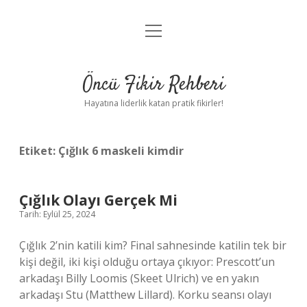
menüyü
Anasayfa
aç
Gizlilik Politikası
Öncü Fikir Rehberi
Yasal Uyarı
Hayatına liderlik katan pratik fikirler!
Hakkımızda
Etiket:
Çığlık 6 maskeli kimdir
Çığlık Olayı Gerçek Mi
Tarih: Eylül 25, 2024
Çığlık 2’nin katili kim? Final sahnesinde katilin tek bir
kişi değil, iki kişi olduğu ortaya çıkıyor: Prescott’un
arkadaşı Billy Loomis (Skeet Ulrich) ve en yakın
arkadaşı Stu (Matthew Lillard). Korku seansı olayı