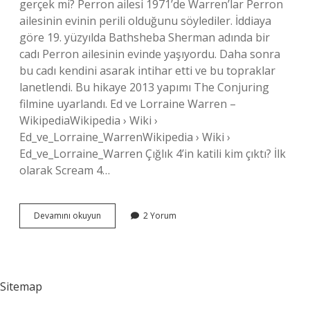
gerçek mi? Perron ailesi 1971’de Warren’lar Perron
ailesinin evinin perili olduğunu söylediler. İddiaya
göre 19. yüzyılda Bathsheba Sherman adında bir
cadı Perron ailesinin evinde yaşıyordu. Daha sonra
bu cadı kendini asarak intihar etti ve bu topraklar
lanetlendi. Bu hikaye 2013 yapımı The Conjuring
filmine uyarlandı. Ed ve Lorraine Warren –
WikipediaWikipedia › Wiki ›
Ed_ve_Lorraine_WarrenWikipedia › Wiki ›
Ed_ve_Lorraine_Warren Çığlık 4’in katili kim çıktı? İlk
olarak Scream 4…
Çığlık
Devamını okuyun
2 Yorum
Olayı
Gerçek
Mi
Sitemap