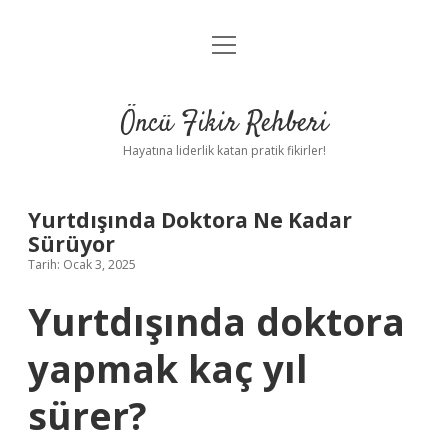
menüyü
Anasayfa
aç
Gizlilik Politikası
Öncü Fikir Rehberi
Yasal Uyarı
Hayatına liderlik katan pratik fikirler!
Hakkımızda
Yurtdışında Doktora Ne Kadar
Sürüyor
Tarih: Ocak 3, 2025
Yurtdışında doktora
yapmak kaç yıl
sürer?