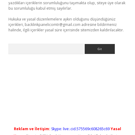
yazdıkları içeriklerin sorumluluğunu taşımakta olup, siteye üye olarak
bu sorumluluğu kabul etmiş sayılırlar.
Hukuka ve yasal düzenlemelere aykırı olduğunu düşündüğünüz
içerikleri,
backlinkpanelicomtr@gmail.com
adresine bildirmeniz
halinde, ilgili içerikler yasal süre içerisinde sitemizden kaldırılacaktır.
Arama
ir.net
Reklam ve İletişim:
Skype: live:.cid.575569c608265c69
Yasal