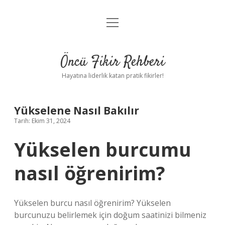
menüyü
Anasayfa
aç
Gizlilik Politikası
Öncü Fikir Rehberi
Yasal Uyarı
Hayatına liderlik katan pratik fikirler!
Hakkımızda
Yükselene Nasıl Bakılır
Tarih: Ekim 31, 2024
Yükselen burcumu
nasıl öğrenirim?
Yükselen burcu nasıl öğrenirim? Yükselen
burcunuzu belirlemek için doğum saatinizi bilmeniz