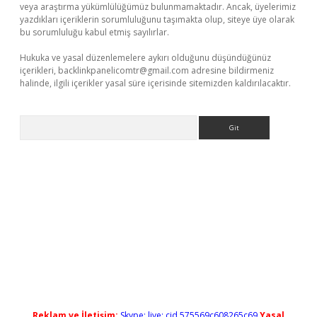
veya araştırma yükümlülüğümüz bulunmamaktadır. Ancak, üyelerimiz
yazdıkları içeriklerin sorumluluğunu taşımakta olup, siteye üye olarak
bu sorumluluğu kabul etmiş sayılırlar.
Hukuka ve yasal düzenlemelere aykırı olduğunu düşündüğünüz
içerikleri,
backlinkpanelicomtr@gmail.com
adresine bildirmeniz
halinde, ilgili içerikler yasal süre içerisinde sitemizden kaldırılacaktır.
Arama
Reklam ve İletişim:
Skype: live:.cid.575569c608265c69
Yasal