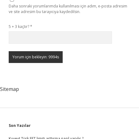
Daha sonraki yorumlarımda kullanılması için adım, e-posta adresim
ve site adresim bu tarayıcıya kaydedilsin.
5 + 3 kaçtır?
*
Sitemap
Sidebar
Son Yazılar
Kuveyt Türk EFT limiti arttırma nasıl yapılır ?