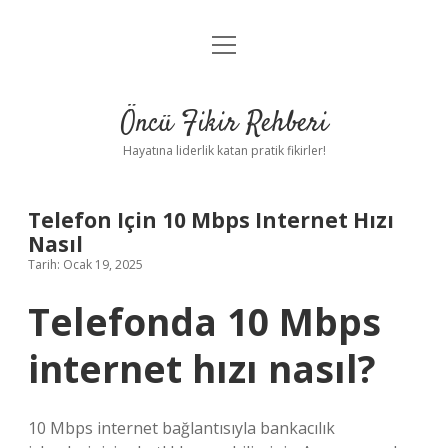
menüyü
Anasayfa
aç
Gizlilik Politikası
Öncü Fikir Rehberi
Yasal Uyarı
Hayatına liderlik katan pratik fikirler!
Hakkımızda
Telefon Için 10 Mbps Internet Hızı
Nasıl
Tarih: Ocak 19, 2025
Telefonda 10 Mbps
internet hızı nasıl?
10 Mbps internet bağlantısıyla bankacılık