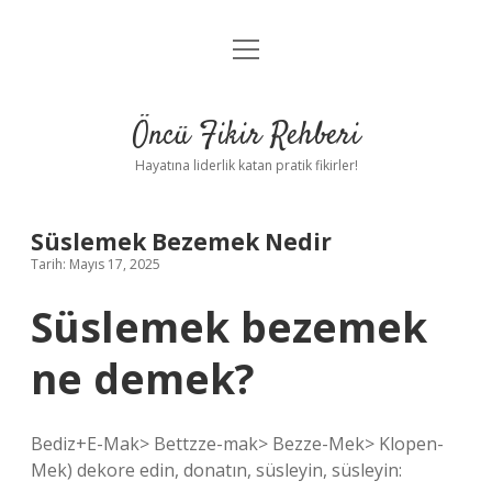
menüyü
Anasayfa
aç
Gizlilik Politikası
Öncü Fikir Rehberi
Yasal Uyarı
Hayatına liderlik katan pratik fikirler!
Hakkımızda
Süslemek Bezemek Nedir
Tarih: Mayıs 17, 2025
Süslemek bezemek
ne demek?
Bediz+E-Mak> Bettzze-mak> Bezze-Mek> Klopen-
Mek) dekore edin, donatın, süsleyin, süsleyin: