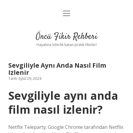
menüyü
Anasayfa
aç
Gizlilik Politikası
Öncü Fikir Rehberi
Yasal Uyarı
Hayatına liderlik katan pratik fikirler!
Hakkımızda
Sevgiliyle Aynı Anda Nasıl Film
Izlenir
Tarih: Eylül 29, 2024
Sevgiliyle aynı anda
film nasıl izlenir?
Netflix Teleparty; Google Chrome tarafından Netflix