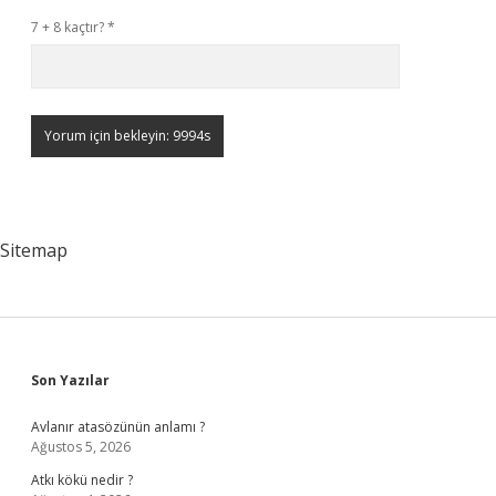
7 + 8 kaçtır?
*
Sitemap
Sidebar
Son Yazılar
Avlanır atasözünün anlamı ?
Ağustos 5, 2026
Atkı kökü nedir ?