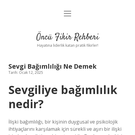
menüyü
Anasayfa
aç
Gizlilik Politikası
Öncü Fikir Rehberi
Yasal Uyarı
Hayatına liderlik katan pratik fikirler!
Hakkımızda
Sevgi Bağımlılığı Ne Demek
Tarih: Ocak 12, 2025
Sevgiliye bağımlılık
nedir?
İlişki bağımlılığı, bir kişinin duygusal ve psikolojik
ihtiyaçlarını karşılamak için sürekli ve aşırı bir ilişki