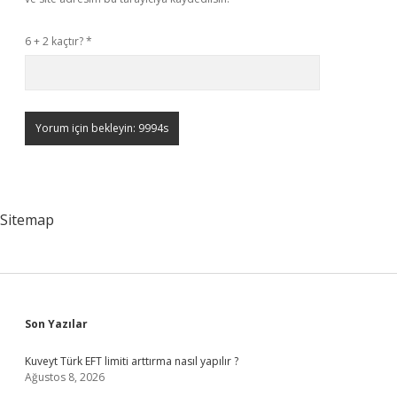
6 + 2 kaçtır?
*
Sitemap
Sidebar
Son Yazılar
Kuveyt Türk EFT limiti arttırma nasıl yapılır ?
Ağustos 8, 2026