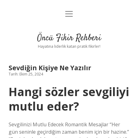
menüyü
Anasayfa
aç
Gizlilik Politikası
Öncü Fikir Rehberi
Yasal Uyarı
Hayatına liderlik katan pratik fikirler!
Hakkımızda
Sevdiğin Kişiye Ne Yazılır
Tarih: Ekim 25, 2024
Hangi sözler sevgiliyi
mutlu eder?
Sevgilinizi Mutlu Edecek Romantik Mesajlar “Her
gün seninle geçirdiğim zaman benim için bir hazine.”