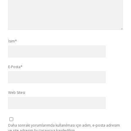
İsim*
E-Posta*
Web Sitesi
Daha sonraki yorumlarımda kullanılması için adım, e-posta adresim
ve site adresim bu tarayıcıya kaydedilsin.