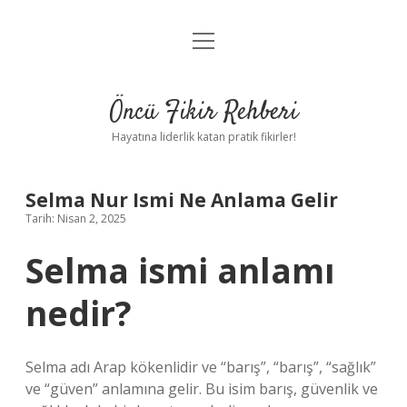
menüyü
Anasayfa
aç
Gizlilik Politikası
Öncü Fikir Rehberi
Yasal Uyarı
Hayatına liderlik katan pratik fikirler!
Hakkımızda
Selma Nur Ismi Ne Anlama Gelir
Tarih: Nisan 2, 2025
Selma ismi anlamı
nedir?
Selma adı Arap kökenlidir ve “barış”, “barış”, “sağlık”
ve “güven” anlamına gelir. Bu isim barış, güvenlik ve