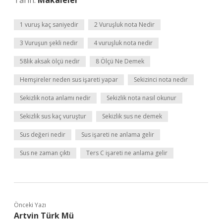
Tarih:
Makaleler
1 vuruş kaç saniyedir
2 Vuruşluk nota Nedir
3 Vuruşun şekli nedir
4 vuruşluk nota nedir
58lik aksak ölçü nedir
8 Ölçü Ne Demek
Hemşireler neden sus işareti yapar
Sekizinci nota nedir
Sekizlik nota anlamı nedir
Sekizlik nota nasıl okunur
Sekizlik sus kaç vuruştur
Sekizlik sus ne demek
Sus değeri nedir
Sus işareti ne anlama gelir
Sus ne zaman çıktı
Ters C işareti ne anlama gelir
Önceki Yazı
Artvin Türk Mü