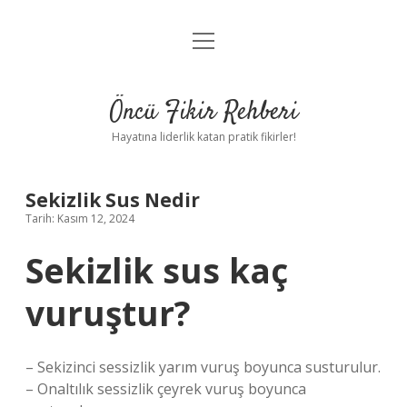
menüyü
Anasayfa
aç
Gizlilik Politikası
Öncü Fikir Rehberi
Yasal Uyarı
Hayatına liderlik katan pratik fikirler!
Hakkımızda
Sekizlik Sus Nedir
Tarih: Kasım 12, 2024
Sekizlik sus kaç
vuruştur?
– Sekizinci sessizlik yarım vuruş boyunca susturulur.
– Onaltılık sessizlik çeyrek vuruş boyunca