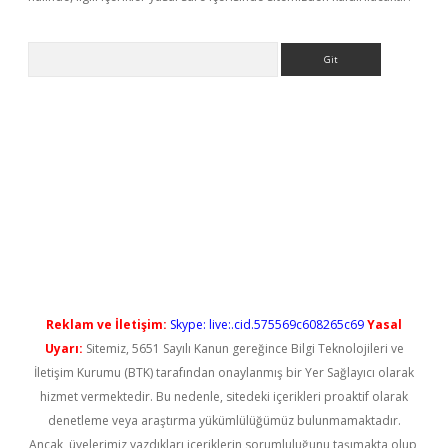
Arama
rgir.net
Reklam ve İletişim:
Skype: live:.cid.575569c608265c69
Yasal
Uyarı:
Sitemiz, 5651 Sayılı Kanun gereğince Bilgi Teknolojileri ve
İletişim Kurumu (BTK) tarafından onaylanmış bir Yer Sağlayıcı olarak
hizmet vermektedir. Bu nedenle, sitedeki içerikleri proaktif olarak
denetleme veya araştırma yükümlülüğümüz bulunmamaktadır.
Ancak, üyelerimiz yazdıkları içeriklerin sorumluluğunu taşımakta olup,