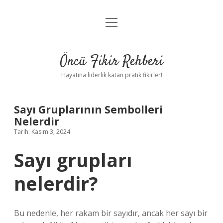
menüyü
Anasayfa
aç
Gizlilik Politikası
Öncü Fikir Rehberi
Yasal Uyarı
Hayatına liderlik katan pratik fikirler!
Hakkımızda
Sayı Gruplarının Sembolleri
Nelerdir
Tarih: Kasım 3, 2024
Sayı grupları
nelerdir?
Bu nedenle, her rakam bir sayıdır, ancak her sayı bir