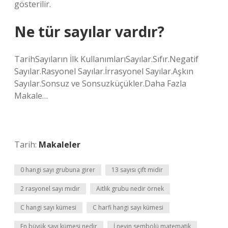
gösterilir.
Ne tür sayılar vardır?
TarihSayıların İlk KullanımlarıSayılar.Sıfır.Negatif
Sayılar.Rasyonel Sayılar.İrrasyonel Sayılar.Aşkın
Sayılar.Sonsuz ve Sonsuzküçükler.Daha Fazla
Makale…
Tarih:
Makaleler
0 hangi sayı grubuna girer
13 sayısı çift midir
2 rasyonel sayı mıdır
Aitlik grubu nedir örnek
C hangi sayı kümesi
C harfi hangi sayı kümesi
En büyük sayı kümesi nedir
İ neyin sembolü matematik