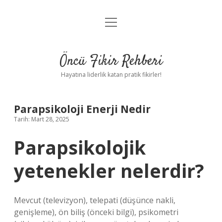
menüyü
Anasayfa
aç
Gizlilik Politikası
Öncü Fikir Rehberi
Yasal Uyarı
Hayatına liderlik katan pratik fikirler!
Hakkımızda
Parapsikoloji Enerji Nedir
Tarih: Mart 28, 2025
Parapsikolojik
yetenekler nelerdir?
Mevcut (televizyon), telepati (düşünce nakli,
genişleme), ön biliş (önceki bilgi), psikometri