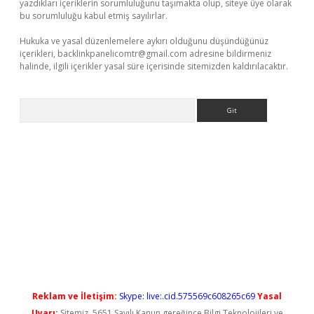
yazdıkları içeriklerin sorumluluğunu taşımakta olup, siteye üye olarak
bu sorumluluğu kabul etmiş sayılırlar.
Hukuka ve yasal düzenlemelere aykırı olduğunu düşündüğünüz
içerikleri,
backlinkpanelicomtr@gmail.com
adresine bildirmeniz
halinde, ilgili içerikler yasal süre içerisinde sitemizden kaldırılacaktır.
Arama
gir.net
Reklam ve İletişim:
Skype: live:.cid.575569c608265c69
Yasal
Uyarı:
Sitemiz, 5651 Sayılı Kanun gereğince Bilgi Teknolojileri ve