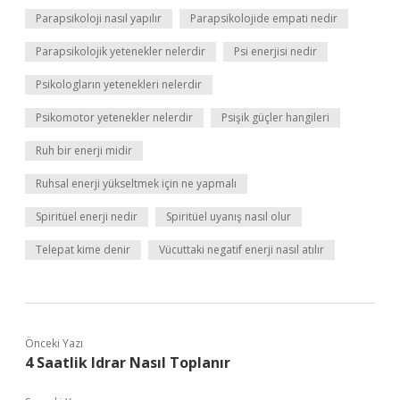
Parapsikoloji nasıl yapılır
Parapsikolojide empati nedir
Parapsikolojik yetenekler nelerdir
Psi enerjisi nedir
Psikologların yetenekleri nelerdir
Psikomotor yetenekler nelerdir
Psişik güçler hangileri
Ruh bir enerji midir
Ruhsal enerji yükseltmek için ne yapmalı
Spiritüel enerji nedir
Spiritüel uyanış nasıl olur
Telepat kime denir
Vücuttaki negatif enerji nasıl atılır
Önceki Yazı
4 Saatlik Idrar Nasıl Toplanır