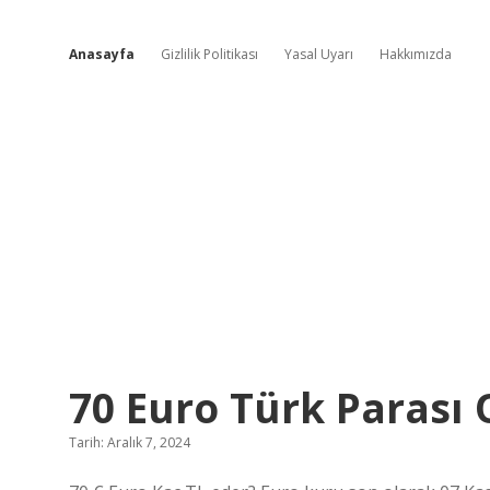
Anasayfa
Gizlilik Politikası
Yasal Uyarı
Hakkımızda
Öncü
70 Euro Türk Parası
Fikir
Tarih: Aralık 7, 2024
Rehberi