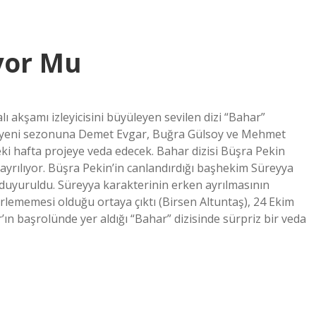
ıyor Mu
ı akşamı izleyicisini büyüleyen sevilen dizi “Bahar”
in yeni sezonuna Demet Evgar, Buğra Gülsoy ve Mehmet
eki hafta projeye veda edecek. Bahar dizisi Büşra Pekin
 ayrılıyor. Büşra Pekin’in canlandırdığı başhekim Süreyya
duyuruldu. Süreyya karakterinin erken ayrılmasının
erlememesi olduğu ortaya çıktı (Birsen Altuntaş), 24 Ekim
n başrolünde yer aldığı “Bahar” dizisinde sürpriz bir veda