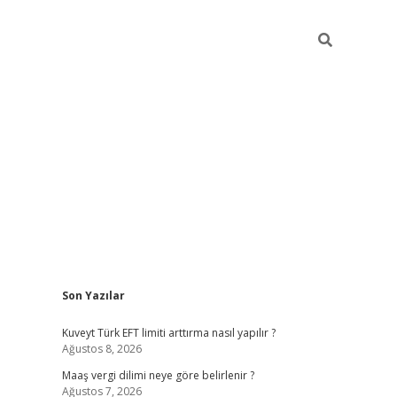
Sidebar
Son Yazılar
ilbet giriş
https://betexpergiris.casino/
betexpergir.n
Kuveyt Türk EFT limiti arttırma nasıl yapılır ?
Ağustos 8, 2026
Maaş vergi dilimi neye göre belirlenir ?
Ağustos 7, 2026