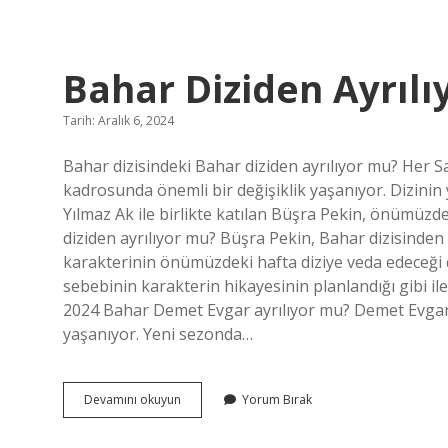
Ne
Işe
Yarar
Bahar Diziden Ayrıl
Tarih: Aralık 6, 2024
Bahar dizisindeki Bahar diziden ayrılıyor mu? Her Sal
kadrosunda önemli bir değişiklik yaşanıyor. Dizin
Yılmaz Ak ile birlikte katılan Büşra Pekin, önümüzd
diziden ayrılıyor mu? Büşra Pekin, Bahar dizisinden
karakterinin önümüzdeki hafta diziye veda edeceği 
sebebinin karakterin hikayesinin planlandığı gibi il
2024 Bahar Demet Evgar ayrılıyor mu? Demet Evgar’ı
yaşanıyor. Yeni sezonda…
Bahar
Devamını okuyun
Yorum Bırak
Diziden
Ayrılıyor