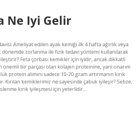
 Ne Iyi Gelir
davisi: Ameliyat edilen ayak kemiği ilk 4 hafta ağırlık veya
ık dönemde zorlanma ile fizik tedavi yöntemi kullanılarak
leştirir? Feta çorbası kemikler için iyidir, ancak dikkatli
 önemli bir parçası olan kolajen proteinine, yani onarım
Günlük protein alımını sadece 10-20 gram artırmanın kırık
ır. Kırılan kemiklerimiz ne sayesinde çabuk iyileşir? Sebze,
enme kırık iyileşmesi için yeterlidir.…