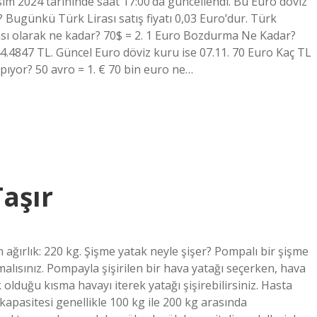
ım 2024 tarihinde saat 17:00’da güncellendi. Bu Euro döviz
 Bugünkü Türk Lirası satış fiyatı 0,03 Euro’dur. Türk
rası olarak ne kadar? 70$ = 2. 1 Euro Bozdurma Ne Kadar?
44.4847 TL. Güncel Euro döviz kuru ise 07.11. 70 Euro Kaç TL
pıyor? 50 avro = 1. € 70 bin euro ne…
aşır
ağırlık: 220 kg. Şişme yatak neyle şişer? Pompalı bir şişme
lmalısınız. Pompayla şişirilen bir hava yatağı seçerken, hava
 olduğu kısma havayı iterek yatağı şişirebilirsiniz. Hasta
 kapasitesi genellikle 100 kg ile 200 kg arasında