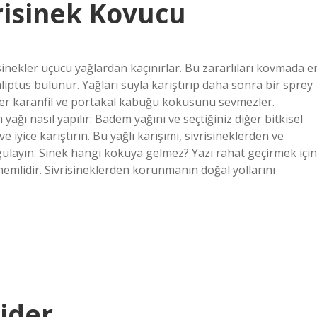
risinek Kovucu
isinekler uçucu yağlardan kaçınırlar. Bu zararlıları kovmada e
aliptüs bulunur. Yağları suyla karıştırıp daha sonra bir sprey
ekler karanfil ve portakal kabuğu kokusunu sevmezler.
ğı nasıl yapılır: Badem yağını ve seçtiğiniz diğer bitkisel
e iyice karıştırın. Bu yağlı karışımı, sivrisineklerden ve
gulayın. Sinek hangi kokuya gelmez? Yazı rahat geçirmek için
emlidir. Sivrisineklerden korunmanın doğal yollarını
ider