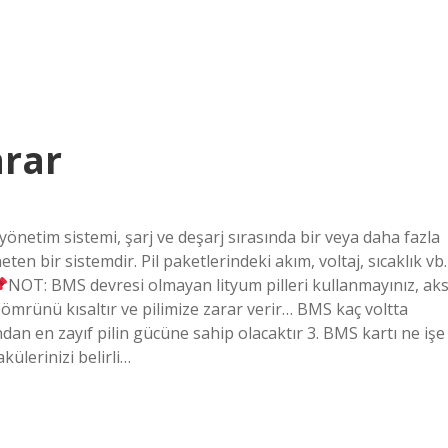
arar
yönetim sistemi, şarj ve deşarj sırasında bir veya daha fazla
en bir sistemdir. Pil paketlerindeki akım, voltaj, sıcaklık vb.
NOT: BMS devresi olmayan lityum pilleri kullanmayınız, aks
m ömrünü kısaltır ve pilimize zarar verir… BMS kaç voltta
undan en zayıf pilin gücüne sahip olacaktır 3. BMS kartı ne işe
külerinizi belirli…