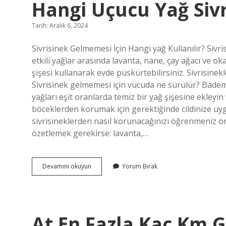
Hangi Uçucu Yağ Siv
Tarih: Aralık 6, 2024
Sivrisinek Gelmemesi İçin Hangi yağ Kullanılır? Sivr
etkili yağlar arasında lavanta, nane, çay ağacı ve ok
şişesi kullanarak evde püskürtebilirsiniz. Sivrisin
Sivrisinek gelmemesi için vücuda ne sürülür? Badem ya
yağları eşit oranlarda temiz bir yağ şişesine ekleyin v
böceklerden korumak için gerektiğinde cildinize uy
sivrisineklerden nasıl korunacağınızı öğrenmeniz ön
özetlemek gerekirse: lavanta,…
Hangi
Devamını okuyun
Yorum Bırak
Uçucu
Yağ
Sivrisinek
Kovucu
At En Fazla Kaç Km G