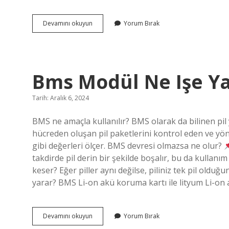
5
Devamını okuyun
Yorum Bırak
Odaya
Ne
Kadar
Boya
Gider
Bms Modül Ne Işe Y
Tarih: Aralık 6, 2024
BMS ne amaçla kullanılır? BMS olarak da bilinen pil 
hücreden oluşan pil paketlerini kontrol eden ve yönet
gibi değerleri ölçer. BMS devresi olmazsa ne olur?
takdirde pil derin bir şekilde boşalır, bu da kullanı
keser? Eğer piller aynı değilse, piliniz tek pil olduğ
yarar? BMS Li-on akü koruma kartı ile lityum Li-on a
Bms
Devamını okuyun
Yorum Bırak
Modül