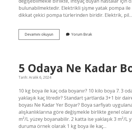
değişebilmekle birlikte, ihtiyaç duyan hastalar için 
bulunabilmektedir. Elektrikli şişme yatak pompa ile ş
dikkat çekici pompa türlerinden biridir. Elektrik, pil
Şişme
Devamını okuyun
Yorum Bırak
Yatak
Kaç
Kg
Taşır
5 Odaya Ne Kadar B
Tarih: Aralık 6, 2024
10 kg boya ile kaç oda boyanır? 10 kilo boya 7. 3 od
yaklaşık kaç litredir? Standart şartlarda 3+1 bir daire
boyası Ne Kadar Yer Boyar? Boya sarfiyatı uygulanac
alışkanlıklarına göre değişmekle birlikte genel olarak
m²/L yüzey boyanabilir. 2 katta ise yaklaşık 3 m²/L
duruma örnek olarak 1 kg boya ile kaç…