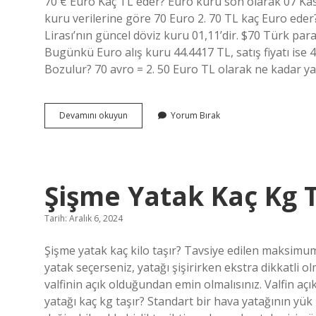
70 € Euro Kaç TL eder? Euro kuru son olarak 07 Kas
Yazılar
kuru verilerine göre 70 Euro 2. 70 TL kaç Euro eder?
Lirası’nın güncel döviz kuru 01,11’dir. $70 Türk pa
Bugünkü Euro alış kuru 44.4417 TL, satış fiyatı ise 
Bozulur? 70 avro = 2. 50 Euro TL olarak ne kadar ya
70
Devamını okuyun
Yorum Bırak
Euro
Türk
Parası
Olarak
Ne
Şişme Yatak Kaç Kg T
Kadar
Tarih: Aralık 6, 2024
Şişme yatak kaç kilo taşır? Tavsiye edilen maksimum 
yatak seçerseniz, yatağı şişirirken ekstra dikkatli o
valfinin açık olduğundan emin olmalısınız. Valfin açık
yatağı kaç kg taşır? Standart bir hava yatağının yük