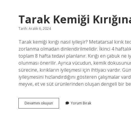
Mu
Tarak Kemiği Kırığına
Tarih: Aralık 6, 2024
Tarak kemiği kırığı nasıl iyileşir? Metatarsal kırık te
zorlanma olmadan dinlendirilmelidir. İkinci 4 haftal
toplam 8 hafta tedavi planlanır. Kırığı en çabuk ne iyi
olunması önerilir. Ayrıca vücudun, kemik dokusunun
sürecine, kırıkların iyileşmesi için ihtiyacı vardır. 
iyileşmesini hızlandırdığını gösteren çalışmalar vard
meyve, et ve süt ürünlerinden oluşan dengeli bir besl
Tarak
Devamını okuyun
Yorum Bırak
Kemiği
Kırığına
Ne
Iyi
Gelir