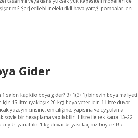
özel tasarımlı veya daha yüksek yük kapasiteli modelleri de
işer mi? Şarj edilebilir elektrikli hava yatağı pompaları en
…
oya Gider
a 1 salon kaç kilo boya gider? 3+1(3+1) bir evin boya maliyeti
 için 15 litre (yaklaşık 20 kg) boya yeterlidir. 1 Litre duvar
ak yüzeyin cinsine, emiciliğine, yapısına ve uygulama
 şöyle bir hesaplama yapılabilir: 1 litre ile tek katta 13-22
 yüzey boyanabilir. 1 kg duvar boyası kaç m2 boyar? Bu