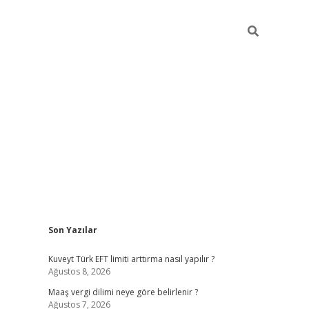
Sidebar
Son Yazılar
ilbet giriş
https://betexpergiris.casino/
betexpergir.n
Kuveyt Türk EFT limiti arttırma nasıl yapılır ?
Ağustos 8, 2026
Maaş vergi dilimi neye göre belirlenir ?
Ağustos 7, 2026