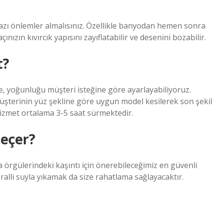
bazı önlemler almalısınız. Özellikle banyodan hemen sonra
nızın kıvırcık yapısını zayıflatabilir ve desenini bozabilir.
t?
, yoğunluğu müşteri isteğine göre ayarlayabiliyoruz.
üşterinin yüz şekline göre uygun model kesilerek son şekil
 hizmet ortalama 3-5 saat sürmektedir.
geçer?
ika örgülerindeki kaşıntı için önerebileceğimiz en güvenli
alli suyla yıkamak da size rahatlama sağlayacaktır.