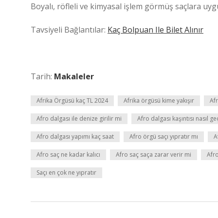
Boyalı, röfleli ve kimyasal işlem görmüş saçlara uygu
Tavsiyeli Bağlantılar:
Kaç Bolpuan Ile Bilet Alınır
Tarih:
Makaleler
Afrika Örgüsü kaç TL 2024
Afrika örgüsü kime yakışır
Afr
Afro dalgası ile denize girilir mi
Afro dalgası kaşıntısı nasıl ge
Afro dalgası yapımı kaç saat
Afro örgü saçı yıpratır mı
A
Afro saç ne kadar kalıcı
Afro saç saça zarar verir mi
Afro
Saçı en çok ne yıpratır