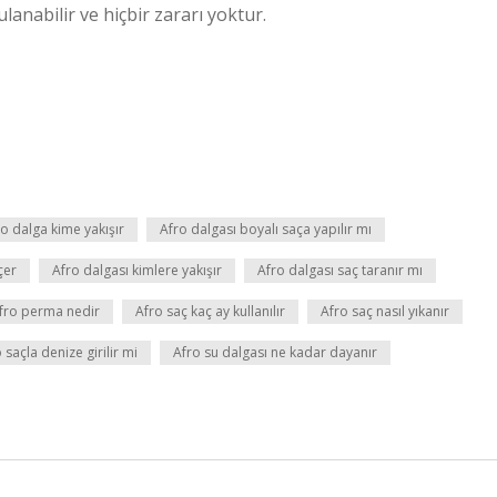
lanabilir ve hiçbir zararı yoktur.
o dalga kime yakışır
Afro dalgası boyalı saça yapılır mı
çer
Afro dalgası kimlere yakışır
Afro dalgası saç taranır mı
fro perma nedir
Afro saç kaç ay kullanılır
Afro saç nasıl yıkanır
 saçla denize girilir mi
Afro su dalgası ne kadar dayanır