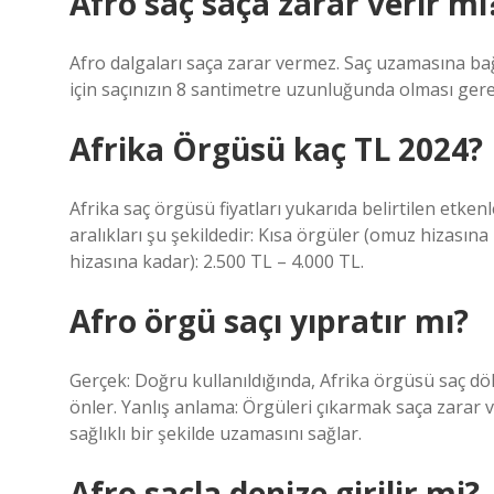
Afro saç saça zarar verir mi
Afro dalgaları saça zarar vermez. Saç uzamasına bağ
için saçınızın 8 santimetre uzunluğunda olması gerek
Afrika Örgüsü kaç TL 2024?
Afrika saç örgüsü fiyatları yukarıda belirtilen etken
aralıkları şu şekildedir: Kısa örgüler (omuz hizasın
hizasına kadar): 2.500 TL – 4.000 TL.
Afro örgü saçı yıpratır mı?
Gerçek: Doğru kullanıldığında, Afrika örgüsü saç dö
önler. Yanlış anlama: Örgüleri çıkarmak saça zarar 
sağlıklı bir şekilde uzamasını sağlar.
Afro saçla denize girilir mi?