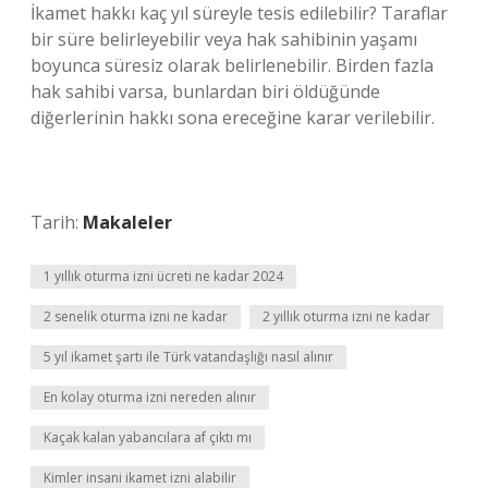
İkamet hakkı kaç yıl süreyle tesis edilebilir? Taraflar
bir süre belirleyebilir veya hak sahibinin yaşamı
boyunca süresiz olarak belirlenebilir. Birden fazla
hak sahibi varsa, bunlardan biri öldüğünde
diğerlerinin hakkı sona ereceğine karar verilebilir.
Tarih:
Makaleler
1 yıllık oturma izni ücreti ne kadar 2024
2 senelik oturma izni ne kadar
2 yıllık oturma izni ne kadar
5 yıl ikamet şartı ile Türk vatandaşlığı nasıl alınır
En kolay oturma izni nereden alınır
Kaçak kalan yabancılara af çıktı mı
Kimler insani ikamet izni alabilir