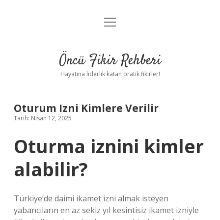
menüyü
Anasayfa
aç
Gizlilik Politikası
Öncü Fikir Rehberi
Yasal Uyarı
Hayatına liderlik katan pratik fikirler!
Hakkımızda
Oturum Izni Kimlere Verilir
Tarih: Nisan 12, 2025
Oturma iznini kimler
alabilir?
Türkiye’de daimi ikamet izni almak isteyen
yabancıların en az sekiz yıl kesintisiz ikamet izniyle