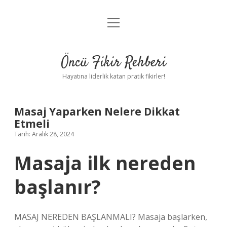
menüyü
Anasayfa
aç
Gizlilik Politikası
Öncü Fikir Rehberi
Yasal Uyarı
Hayatına liderlik katan pratik fikirler!
Hakkımızda
Masaj Yaparken Nelere Dikkat
Etmeli
Tarih: Aralık 28, 2024
Masaja ilk nereden
başlanır?
MASAJ NEREDEN BAŞLANMALI? Masaja başlarken,