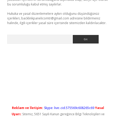
bu sorumluluğu kabul etmiş sayılırlar.
Hukuka ve yasal düzenlemelere aykırı olduğunu düşündüğünüz
içerikleri,
backlinkpanelicomtr@gmail.com
adresine bildirmeniz
halinde, ilgili içerikler yasal süre içerisinde sitemizden kaldırılacaktır.
Arama
r.net
Reklam ve İletişim:
Skype: live:.cid.575569c608265c69
Yasal
Uyarı:
Sitemiz, 5651 Sayılı Kanun gereğince Bilgi Teknolojileri ve