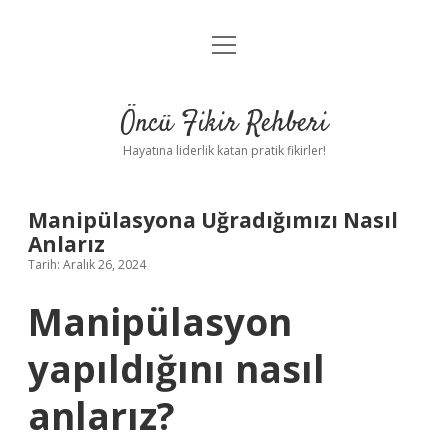
menüyü
Anasayfa
aç
Gizlilik Politikası
Öncü Fikir Rehberi
Yasal Uyarı
Hayatına liderlik katan pratik fikirler!
Hakkımızda
Manipülasyona Uğradığımızı Nasıl
Anlarız
Tarih: Aralık 26, 2024
Manipülasyon
yapıldığını nasıl
anlarız?