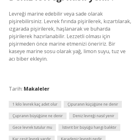
Levreği marine edebilir veya sade olarak
pişirebilirsiniz. Levrek fırında pişirilerek, kızartılarak,
ızgarada pişirilerek, haşlanarak ve buharda
pişirilerek hazırlanabilir. Lezzetli olması için
pişirmeden önce marine etmenizi öneririz. Bir
kaseye marine sosu olarak yağ, limon suyu, tuz ve
acı biber ekleyin.
Tarih:
Makaleler
1 kilo levrek kaç adet olur
Çipuranın küçüğüne ne denir
Çupranın büyüğüne ne denir
Deniz levreği nasıl yenir
Gece levrek tutulur mu
İstivrit bir büyüğü hangi balıktır
Kaç çeşit levrek vardır
Karadeniz levreği nedir