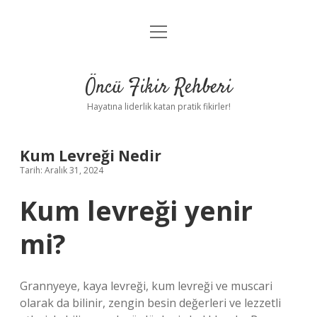
menüyü
Anasayfa
aç
Gizlilik Politikası
Öncü Fikir Rehberi
Yasal Uyarı
Hayatına liderlik katan pratik fikirler!
Hakkımızda
Kum Levreği Nedir
Tarih: Aralık 31, 2024
Kum levreği yenir
mi?
Grannyeye, kaya levreği, kum levreği ve muscari
olarak da bilinir, zengin besin değerleri ve lezzetli