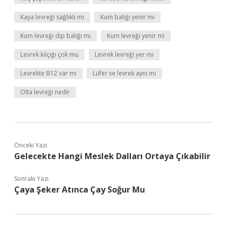
Kaya levreği sağlıklı mı
Kum balığı yenir mi
Kum levreği dip balığı mı
Kum levreği yenir mi
Levrek kılçığı çok mu
Levrek levreği yer mi
Levrekte B12 var mı
Lüfer ve levrek aynı mı
Olta levreği nedir
Önceki Yazı
Gelecekte Hangi Meslek Dalları Ortaya Çıkabilir
Sonraki Yazı
Çaya Şeker Atınca Çay Soğur Mu