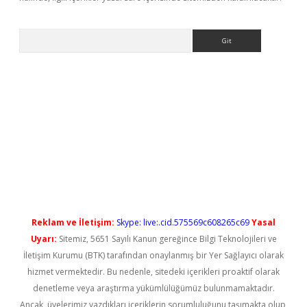
Arama
gir.net
Reklam ve İletişim:
Skype: live:.cid.575569c608265c69
Yasal
Uyarı:
Sitemiz, 5651 Sayılı Kanun gereğince Bilgi Teknolojileri ve
İletişim Kurumu (BTK) tarafından onaylanmış bir Yer Sağlayıcı olarak
hizmet vermektedir. Bu nedenle, sitedeki içerikleri proaktif olarak
denetleme veya araştırma yükümlülüğümüz bulunmamaktadır.
Ancak, üyelerimiz yazdıkları içeriklerin sorumluluğunu taşımakta olup,