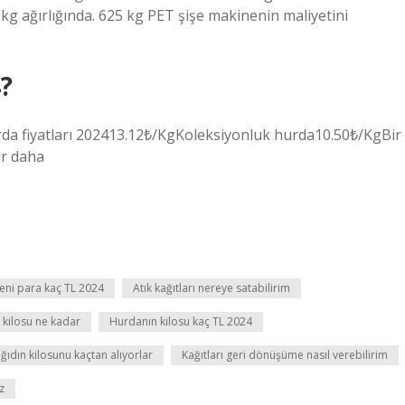
 1 kg ağırlığında. 625 kg PET şişe makinenin maliyetini
?
da fiyatları 202413.12₺/KgKoleksiyonluk hurda10.50₺/KgBir
ır daha
eni para kaç TL 2024
Atık kağıtları nereye satabilirim
p kilosu ne kadar
Hurdanın kilosu kaç TL 2024
ğıdın kilosunu kaçtan alıyorlar
Kağıtları geri dönüşüme nasıl verebilirim
z