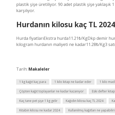
plastik şişe üretiliyor. 90 adet plastik şişe yaklaşık
karşılıyor.
Hurdanın kilosu kaç TL 2024
Hurda fiyatlarıEkstra hurda11.21₺/KgDkp demir hur
kilogram hurdanın maliyeti ne kadar11.28₺/Kg3 sat
Tarih:
Makaleler
1 kg kağıt kaç para
1 kilo kitap ne kadar eder
1 kilo mad
Çöpten kağıt toplayanlar ne kadar kazanıyor
Eski defter kita
Kaç tane pet şişe 1 kg gelir
Kağıdın kilosu kaç TL 2024
Ka
Kitabin kilosu ne kadar 2024
Kullanılmış kağıtları ne yapabiliri