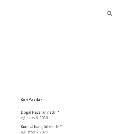
Sidebar
Son Yazılar
ilbet giriş
https://betexpergiris.casino/
betexpergir.
Doğal Hazeran nedir ?
Ağustos 6, 2026
Kumsal hangi kökendir ?
Ağustos 6, 2026