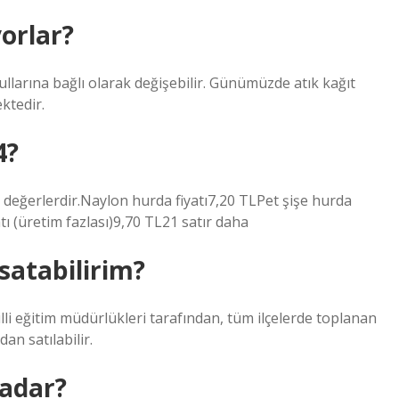
yorlar?
şullarına bağlı olarak değişebilir. Günümüzde atık kağıt
ektedir.
4?
ık değerlerdir.Naylon hurda fiyatı7,20 TLPet şişe hurda
tı (üretim fazlası)9,70 TL21 satır daha
 satabilirim?
illi eğitim müdürlükleri tarafından, tüm ilçelerde toplanan
dan satılabilir.
kadar?