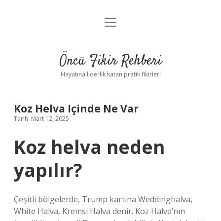
menüyü
Anasayfa
aç
Gizlilik Politikası
Öncü Fikir Rehberi
Yasal Uyarı
Hayatına liderlik katan pratik fikirler!
Hakkımızda
Koz Helva Içinde Ne Var
Tarih: Mart 12, 2025
Koz helva neden
yapılır?
Çeşitli bölgelerde, Trump kartına Weddinghalva,
White Halva, Kremsi Halva denir. Koz Halva’nın