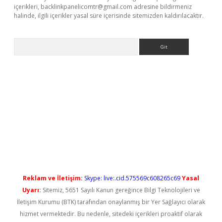
içerikleri,
backlinkpanelicomtr@gmail.com
adresine bildirmeniz
halinde, ilgili içerikler yasal süre içerisinde sitemizden kaldırılacaktır.
Arama
gir.net
Reklam ve İletişim:
Skype: live:.cid.575569c608265c69
Yasal
Uyarı:
Sitemiz, 5651 Sayılı Kanun gereğince Bilgi Teknolojileri ve
İletişim Kurumu (BTK) tarafından onaylanmış bir Yer Sağlayıcı olarak
hizmet vermektedir. Bu nedenle, sitedeki içerikleri proaktif olarak