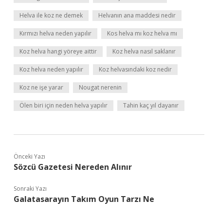
Helva ile koz ne demek
Helvanın ana maddesi nedir
Kırmızı helva neden yapılır
Kos helva mı koz helva mı
Koz helva hangi yöreye aittir
Koz helva nasıl saklanır
Koz helva neden yapılır
Koz helvasındaki koz nedir
Koz ne işe yarar
Nougat nerenin
Ölen biri için neden helva yapılır
Tahin kaç yıl dayanır
Önceki Yazı
Sözcü Gazetesi Nereden Alınır
Sonraki Yazı
Galatasarayın Takım Oyun Tarzı Ne