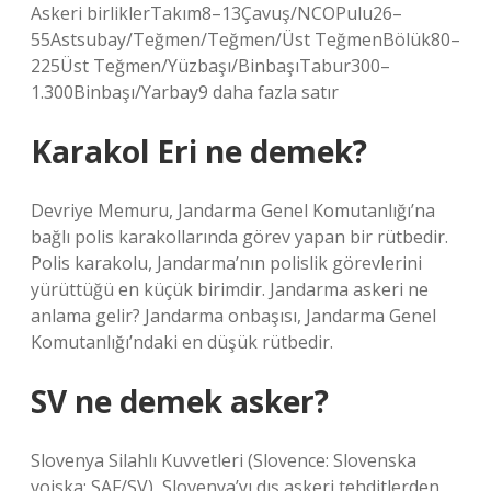
Askeri birliklerTakım8–13Çavuş/NCOPulu26–
55Astsubay/Teğmen/Teğmen/Üst TeğmenBölük80–
225Üst Teğmen/Yüzbaşı/BinbaşıTabur300–
1.300Binbaşı/Yarbay9 daha fazla satır
Karakol Eri ne demek?
Devriye Memuru, Jandarma Genel Komutanlığı’na
bağlı polis karakollarında görev yapan bir rütbedir.
Polis karakolu, Jandarma’nın polislik görevlerini
yürüttüğü en küçük birimdir. Jandarma askeri ne
anlama gelir? Jandarma onbaşısı, Jandarma Genel
Komutanlığı’ndaki en düşük rütbedir.
SV ne demek asker?
Slovenya Silahlı Kuvvetleri (Slovence: Slovenska
vojska; SAF/SV), Slovenya’yı dış askeri tehditlerden