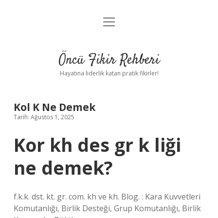
menüyü
Anasayfa
aç
Gizlilik Politikası
Öncü Fikir Rehberi
Yasal Uyarı
Hayatına liderlik katan pratik fikirler!
Hakkımızda
Kol K Ne Demek
Tarih: Ağustos 1, 2025
Kor kh des gr k liği
ne demek?
f.k.k. dst. kt. gr. com. kh ve kh. Blog. : Kara Kuvvetleri
Komutanlığı, Birlik Desteği, Grup Komutanlığı, Birlik