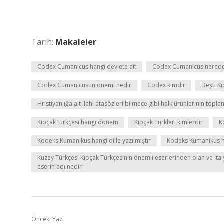
Tarih:
Makaleler
Codex Cumanicus hangi devlete ait
Codex Cumanicus nerede
Codex Cumanicusun önemi nedir
Codex kimdir
Deşti K
Hristiyanlığa ait ilahi atasözleri bilmece gibi halk ürünlerinin topl
Kıpçak türkçesi hangi dönem
Kıpçak Türkleri kimlerdir
K
Kodeks Kumanikus hangi dille yazılmıştır
Kodeks Kumanikus ha
Kuzey Türkçesi Kıpçak Türkçesinin önemli eserlerinden olan ve İta
eserin adı nedir
Önceki Yazı