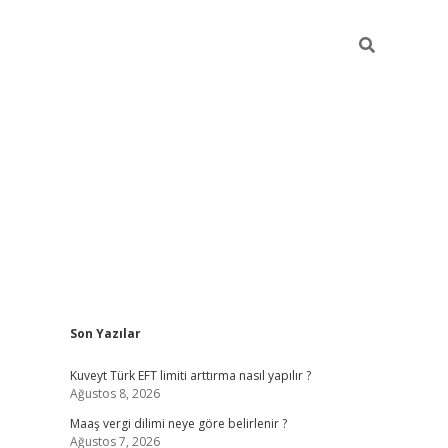
Sidebar
Son Yazılar
ilbet giriş
https://betexpergiris.casino/
betexpergir.n
Kuveyt Türk EFT limiti arttırma nasıl yapılır ?
Ağustos 8, 2026
Maaş vergi dilimi neye göre belirlenir ?
Ağustos 7, 2026