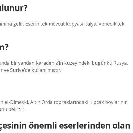
ulunur?
ına gelir. Eserin tek mevcut kopyası İtalya, Venedik’teki
m?
arasında bir yandan Karadeniz’in kuzeyindeki bugünkü Rusya,
ve Suriye’de kullanılmıştır.
den el-Dimeşki, Altın Orda topraklarındaki Kıpçak boylarının
nu belirtir.
esinin önemli eserlerinden olan