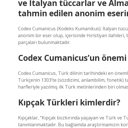
ve İtalyan tüccarlar ve Alm
tahmin edilen anonim eserin
Codex Cumanicus (Kodeks Kumanikus): İtalyan tüccar
anonim bir eser olup, içerisinde Hıristiyan ilahiler
parçaları bulunmaktadır.
Codex Cumanicus’un önemi 
Codex Cumanicus, Türk dilinin tarihindeki en öneml
Türkçenin 1303’te (sözdizimi, anlambilim, fonetik) t
harfleriyle yazılmış ilk Türk metinlerinden biri olmas
Kıpçak Türkleri kimlerdir?
Kıpçaklar, “Kıpçak bozkırında yaşayan ve Türk ve Tü
tanımlanmaktadır. Bu bağlamda araştırmamızın konus