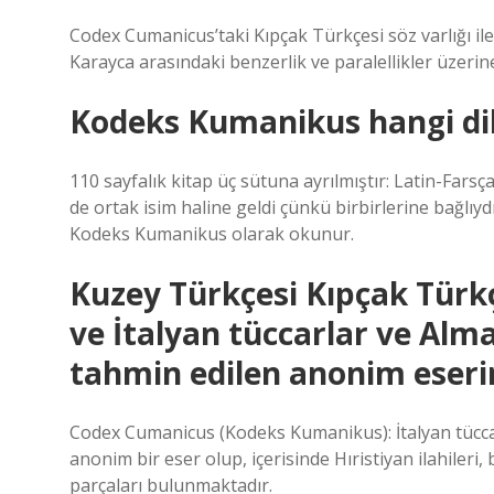
Codex Cumanicus’taki Kıpçak Türkçesi söz varlığı il
Karayca arasındaki benzerlik ve paralellikler üzerine 
Kodeks Kumanikus hangi dill
110 sayfalık kitap üç sütuna ayrılmıştır: Latin-Fars
de ortak isim haline geldi çünkü birbirlerine bağlıy
Kodeks Kumanikus olarak okunur.
Kuzey Türkçesi Kıpçak Türkç
ve İtalyan tüccarlar ve Alm
tahmin edilen anonim eserin
Codex Cumanicus (Kodeks Kumanikus): İtalyan tüccar
anonim bir eser olup, içerisinde Hıristiyan ilahiler
parçaları bulunmaktadır.