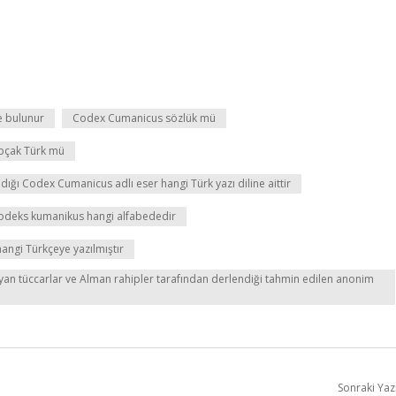
 bulunur
Codex Cumanicus sözlük mü
ıpçak Türk mü
andığı Codex Cumanicus adlı eser hangi Türk yazı diline aittir
odeks kumanikus hangi alfabededir
ngi Türkçeye yazılmıştır
lyan tüccarlar ve Alman rahipler tarafından derlendiği tahmin edilen anonim
Sonraki Yaz