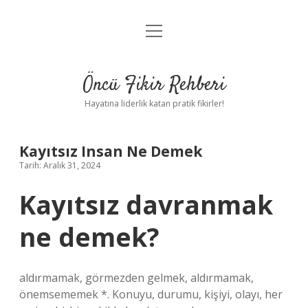
menüyü
Anasayfa
aç
Gizlilik Politikası
Öncü Fikir Rehberi
Yasal Uyarı
Hayatına liderlik katan pratik fikirler!
Hakkımızda
Kayıtsız Insan Ne Demek
Tarih: Aralık 31, 2024
Kayıtsız davranmak
ne demek?
aldırmamak, görmezden gelmek, aldırmamak,
önemsememek *. Konuyu, durumu, kişiyi, olayı, her