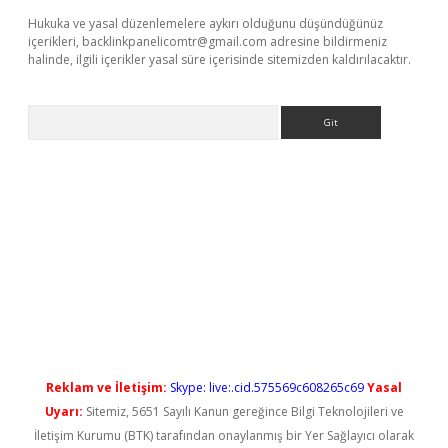
Hukuka ve yasal düzenlemelere aykırı olduğunu düşündüğünüz
içerikleri,
backlinkpanelicomtr@gmail.com
adresine bildirmeniz
halinde, ilgili içerikler yasal süre içerisinde sitemizden kaldırılacaktır.
Arama
rgir.net
Reklam ve İletişim:
Skype: live:.cid.575569c608265c69
Yasal
Uyarı:
Sitemiz, 5651 Sayılı Kanun gereğince Bilgi Teknolojileri ve
İletişim Kurumu (BTK) tarafından onaylanmış bir Yer Sağlayıcı olarak