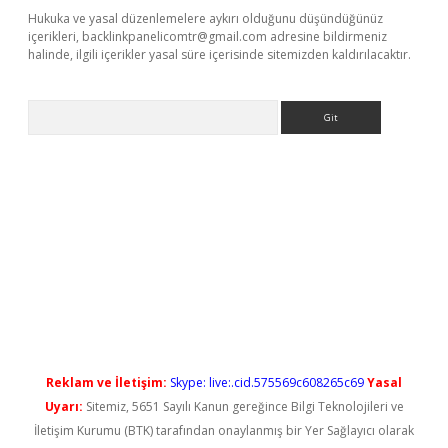
Hukuka ve yasal düzenlemelere aykırı olduğunu düşündüğünüz
içerikleri,
backlinkpanelicomtr@gmail.com
adresine bildirmeniz
halinde, ilgili içerikler yasal süre içerisinde sitemizden kaldırılacaktır.
Arama
ir.net
Reklam ve İletişim:
Skype: live:.cid.575569c608265c69
Yasal
Uyarı:
Sitemiz, 5651 Sayılı Kanun gereğince Bilgi Teknolojileri ve
İletişim Kurumu (BTK) tarafından onaylanmış bir Yer Sağlayıcı olarak