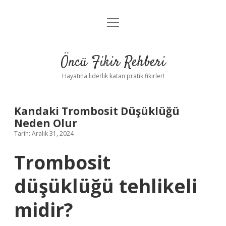
menüyü
Anasayfa
aç
Gizlilik Politikası
Öncü Fikir Rehberi
Yasal Uyarı
Hayatına liderlik katan pratik fikirler!
Hakkımızda
Kandaki Trombosit Düşüklüğü
Neden Olur
Tarih: Aralık 31, 2024
Trombosit
düşüklüğü tehlikeli
midir?