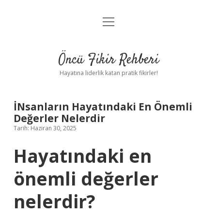
menüyü
Anasayfa
aç
Gizlilik Politikası
Öncü Fikir Rehberi
Yasal Uyarı
Hayatına liderlik katan pratik fikirler!
Hakkımızda
İNsanların Hayatındaki En Önemli
Değerler Nelerdir
Tarih: Haziran 30, 2025
Hayatındaki en
önemli değerler
nelerdir?