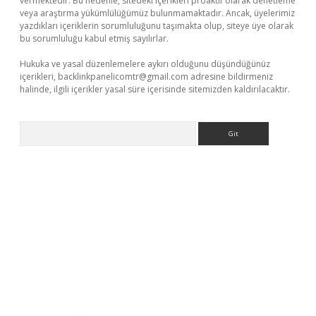
vermektedir. Bu nedenle, sitedeki içerikleri proaktif olarak denetleme
veya araştırma yükümlülüğümüz bulunmamaktadır. Ancak, üyelerimiz
yazdıkları içeriklerin sorumluluğunu taşımakta olup, siteye üye olarak
bu sorumluluğu kabul etmiş sayılırlar.
Hukuka ve yasal düzenlemelere aykırı olduğunu düşündüğünüz
içerikleri,
backlinkpanelicomtr@gmail.com
adresine bildirmeniz
halinde, ilgili içerikler yasal süre içerisinde sitemizden kaldırılacaktır.
Arama
ir.net