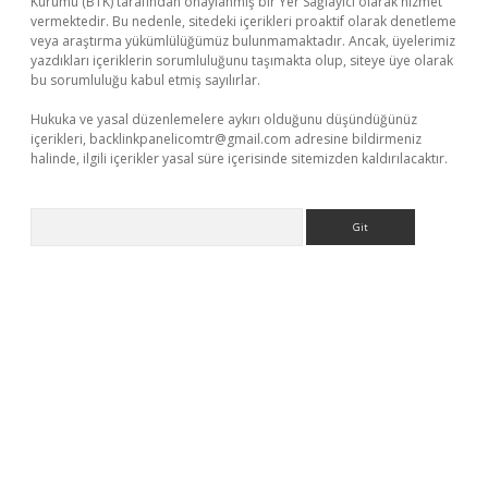
Kurumu (BTK) tarafından onaylanmış bir Yer Sağlayıcı olarak hizmet
vermektedir. Bu nedenle, sitedeki içerikleri proaktif olarak denetleme
veya araştırma yükümlülüğümüz bulunmamaktadır. Ancak, üyelerimiz
yazdıkları içeriklerin sorumluluğunu taşımakta olup, siteye üye olarak
bu sorumluluğu kabul etmiş sayılırlar.
Hukuka ve yasal düzenlemelere aykırı olduğunu düşündüğünüz
içerikleri,
backlinkpanelicomtr@gmail.com
adresine bildirmeniz
halinde, ilgili içerikler yasal süre içerisinde sitemizden kaldırılacaktır.
Arama
rgir.net