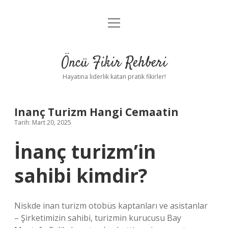
menüyü
Anasayfa
aç
Gizlilik Politikası
Öncü Fikir Rehberi
Yasal Uyarı
Hayatına liderlik katan pratik fikirler!
Hakkımızda
Inanç Turizm Hangi Cemaatin
Tarih: Mart 20, 2025
İnanç turizm’in
sahibi kimdir?
Niskde inan turizm otobüs kaptanları ve asistanlar
– Şirketimizin sahibi, turizmin kurucusu Bay