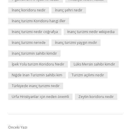
İnanç koridoru nedir
İnanç şehri nedir
İnanç turizmi Koridoru hangi iller
İnanç turizmi nedir coğrafya
İnanç turizmi nedir wikipedia
İnanç turizmi nerede
İnanç turizmi yaygın mıdır
İnanç turizmin sahibi kimdir
İpek Yolu turizm Koridoru Nedir
Lüks Mersin sahibi kimdir
Niğde İnan Turizmin sahibi kim
Turizm açılımı nedir
Türkiyede inanç turizmi nedir
Urfa Hristiyanlar için neden önemli
Zeytin koridoru nedir
Önceki Yazı