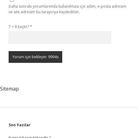
Daha sonraki yorumlarımda kullanılması için adım, e-posta adresim
ve site adresim bu tarayıcıya kaydedilsin.
7 + 8 kaçtır?
*
Sitemap
Sidebar
Son Yazılar
Kumsal hangi kökendir ?