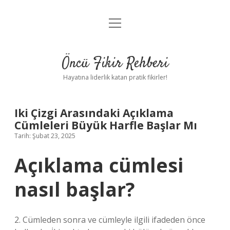
menüyü
Anasayfa
aç
Gizlilik Politikası
Öncü Fikir Rehberi
Yasal Uyarı
Hayatına liderlik katan pratik fikirler!
Hakkımızda
Iki Çizgi Arasındaki Açıklama
Cümleleri Büyük Harfle Başlar Mı
Tarih: Şubat 23, 2025
Açıklama cümlesi
nasıl başlar?
2. Cümleden sonra ve cümleyle ilgili ifadeden önce