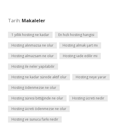
Tarih:
Makaleler
1 yıllık hosting ne kadar
En hızlı hosting hangisi
Hosting alınmazsa ne olur
Hosting almak şart mı
Hosting almazsam ne olur
Hosting iade edilir mi
Hosting ile neler yapılabilir
Hosting ne kadar sürede aktif olur
Hosting neye yarar
Hosting ödenmezse ne olur
Hosting süresi bittiğinde ne olur
Hosting ücreti nedir
Hosting ücreti ödenmezse ne olur
Hosting ve sunucu farkı nedir