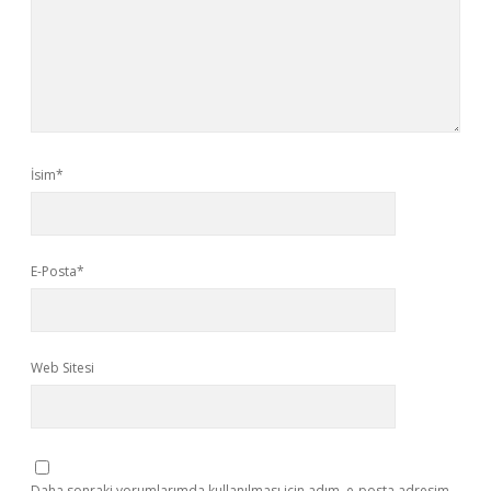
İsim*
E-Posta*
Web Sitesi
Daha sonraki yorumlarımda kullanılması için adım, e-posta adresim