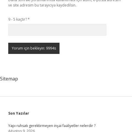
ve site adresim bu tarayıcıya kaydedilsin.
9 - 5 kaçtır?
*
Sitemap
Sidebar
Son Yazılar
Yapı ruhsatı gerektirmeyen inşai faaliyetler nelerdir ?
Ağustos 9, 2026